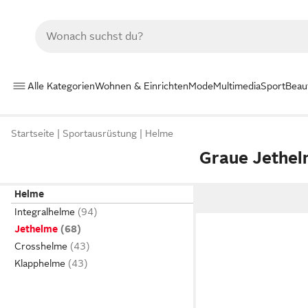
Alle Kategorien
Wohnen & Einrichten
Mode
Multimedia
Sport
Beau
Startseite
Sportausrüstung
Helme
Graue Jethe
Helme
Integralhelme
Jethelme
Crosshelme
Klapphelme