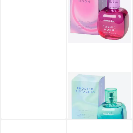
SPECTRUM
Eau de Parfum Smooth &
Bold EDP 100 ml Woman
9,79 €
UVP
14,95 €
-35%
lieferbar - in 4-5 Werktagen bei dir