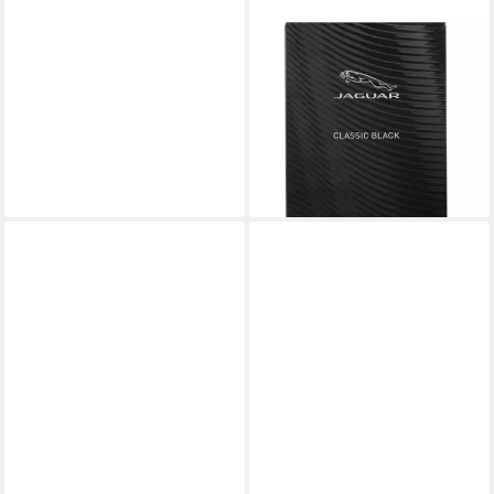
JAGUAR
Eau de Toilette Classic Gold &
Classic Black Spray Edt
Versiegelt 100 ML, Luxus,
Energie und zeitlose Eleganz
33,75 €
UVP
110,00 €
-69%
lieferbar - in 2-3 Werktagen bei dir