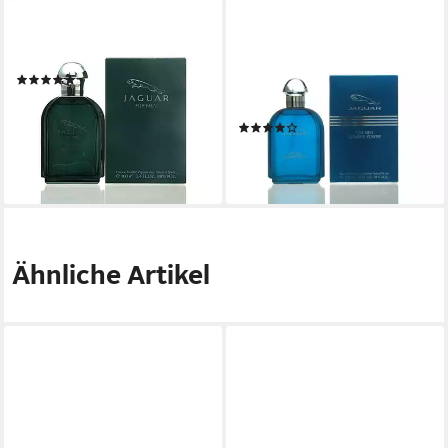
JAGUAR
JAGUAR
Eau de Toilette Jaguar for
Eau de Toilette Jaguar
Men Eau de Toilette 100 ml
Fragrances Ultimate Power
(7)
for Men Eau de Toilette 100
ab 22,49 €
ml
(224,90 €/ 1 l)
(1)
lieferbar - in 2-3 Werktagen bei dir
ab 17,99 €
(179,90 €/ 1 l)
lieferbar - in 2-3 Werktagen bei dir
Ähnliche Artikel