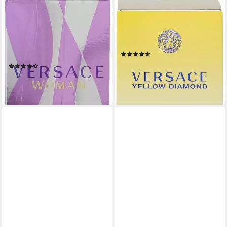
VERSACE
VERSACE
Eau de Parfum WOMAN EDP,
Eau de Toilette YELLOW
Orientalischer Duft mit
DIAMONDS EDT, mit
Jasmin, Himbeere, Lotos und
fruchitgem Touch
(13)
Bernstein.
ab 38,99 €
(170)
(1.299,67 €/ 1 l)
ab 22,63 €
lieferbar - in 3-4 Werktagen bei dir
(45,26 €/ 100 ml)
leider ausverkauft