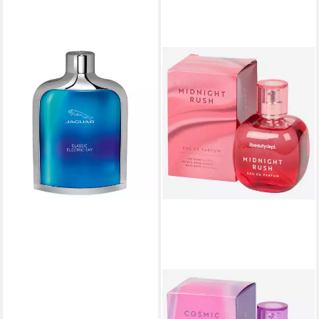
JAGUAR
Eau de Toilette Classic
Electric Sky Eau de Toilette,
für Alle Hauttypen
ab 13,00 €
(130,00 €/ 1 l)
lieferbar - in 2-3 Werktagen bei dir