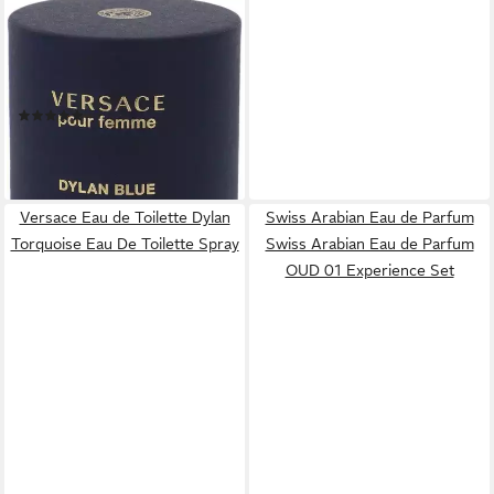
VERSACE
Eau de Parfum DYLAN BLUE
EDP, mit holzig-fruchtiger
Note
(47)
346,00 €
(1.153,33 €/ 100 ml)
leider ausverkauft
Versace Eau de Toilette Dylan
Swiss Arabian Eau de Parfum
Torquoise Eau De Toilette Spray
Swiss Arabian Eau de Parfum
OUD 01 Experience Set