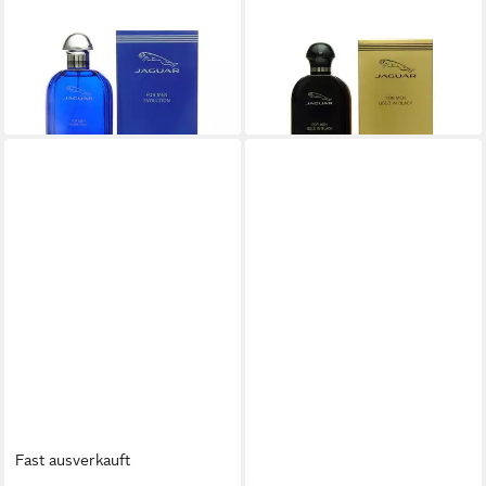
Men Evolution Eau de Toilette
Black for Men Eau de Toilette
100 ml
100 ml
ab 18,99 €
ab 20,99 €
(189,90 €/ 1 l)
(209,90 €/ 1 l)
lieferbar - in 2-3 Werktagen bei dir
lieferbar - in 2-3 Werktagen bei dir
Fast ausverkauft