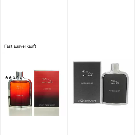
Fast ausverkauft
JAGUAR
Eau de Toilette Jaguar Classic
Red Eau de Toilette 100 ml
(1)
ab 19,99 €
(199,90 €/ 1 l)
lieferbar - in 2-3 Werktagen bei dir