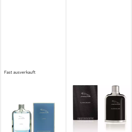
Fast ausverkauft
JAGUAR
Eau de Toilette Jaguar Classic
Eau de Toilette 100 ml
ab 23,80 €
(238,00 €/ 1 l)
lieferbar - in 8-10 Werktagen bei
dir