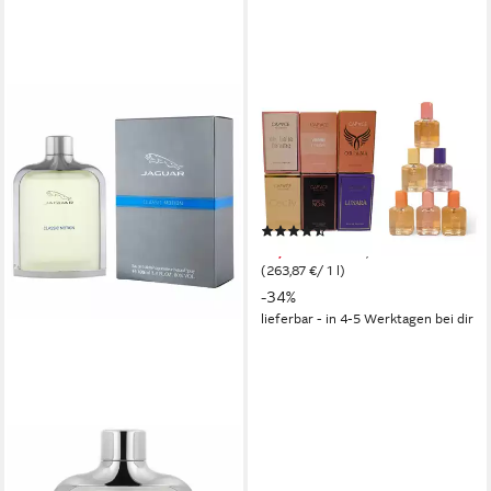
SPECTRUM
Eau de Toilette Parfümset
Mini-Flacon 5
atemberaubende Düfte je 15
ml, 6-tlg.
(40)
19,79 €
UVP
29,95 €
(263,87 €/ 1 l)
-34%
lieferbar - in 4-5 Werktagen bei dir