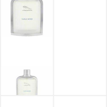
JAGUAR
Extrait Parfum Classic Motion
Eau De Toilette Spray
21,72 €
(217,20 €/ 1 l)
lieferbar - in 6-8 Werktagen bei dir