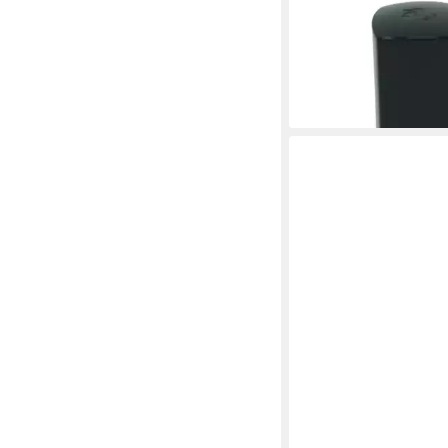
LANCOME
Nagellack Lancome Ver
Nagellack 6ml 179M 
39,00 €
(6.500,00 €/ 1 l)
lieferbar - in 2-3 Werktag