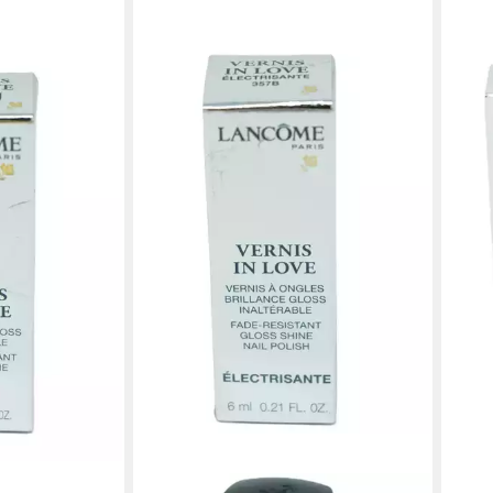
LAN
Nage
Last
29,0
(2.90
liefe