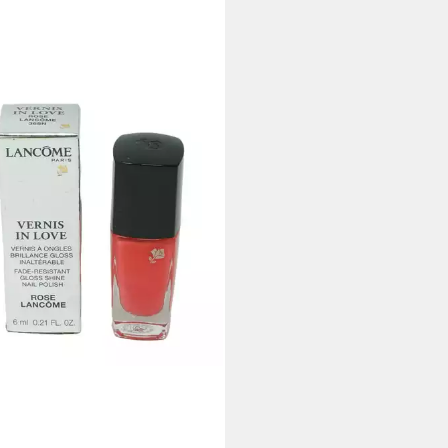
COME
llack Lancome Vernis in Love
llack 368N Rose Lancome 6ml
0 €
0,00 €/ 1 l)
rbar - in 2-3 Werktagen bei dir