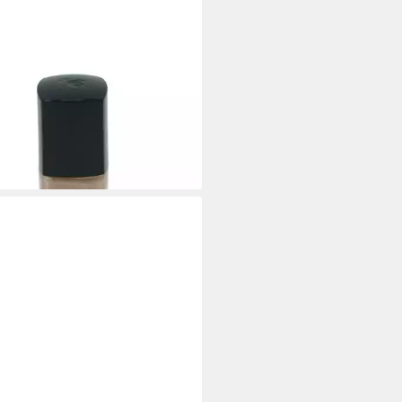
COME
llack Lancome Vernis in Love
llack 220M Jolis Matins
0 €
,00 €/ 1 l)
rbar - in 2-3 Werktagen bei dir