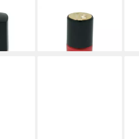
LANCOME
nis in Love
Nagellack Lancome Le Vernis
Beige Romance
Nagellack 10ml/ 356 Tango rose
29,00 €
(2.900,00 €/ 1 l)
en bei dir
lieferbar - in 2-3 Werktagen bei dir