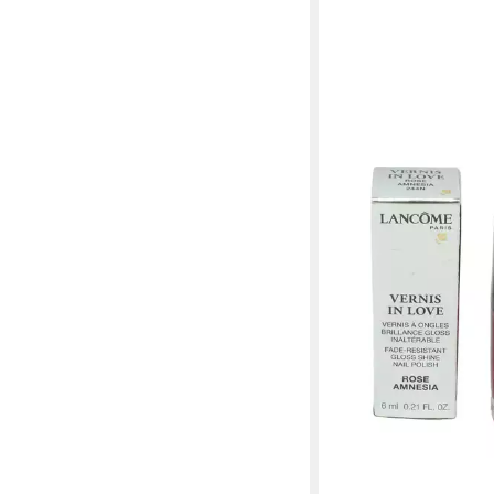
LANCOME
Nagellack Lancome Ver
Nagellack 244N Rose
39,00 €
(6.500,00 €/ 1 l)
lieferbar - in 2-3 Werktag