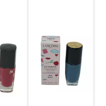
LANCOME
nis in Love
Nagellack Lancome Le Vernis
 Amnesia 6ml
Nagellack 10ml/ 1975 Bleu
39,00 €
(3.900,00 €/ 1 l)
en bei dir
lieferbar - in 2-3 Werktagen bei dir