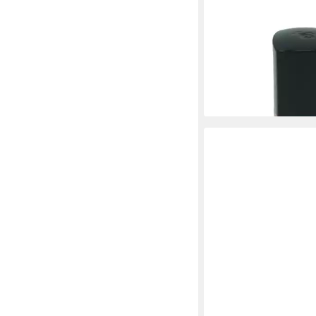
LANCOME
Nagellack Lancome Ver
Nagellack 6ml 200M 
49,00 €
(8.166,67 €/ 1 l)
lieferbar - in 2-3 Werktag