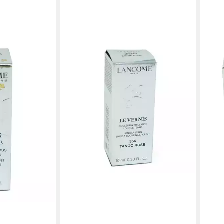
LAN
Nage
Nage
39,0
(6.50
liefe