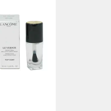
COME
llack Lancome Le Vernis Long
ing Shine Top Coat 10ml
0 €
0,00 €/ 1 l)
rbar - in 2-3 Werktagen bei dir