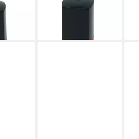
LANCOME
nis in Love
Nagellack Lancome Vernis in Love
Madame Tulpe
Nagellack 357B Electrisante 6ml
39,00 €
(6.500,00 €/ 1 l)
en bei dir
lieferbar - in 2-3 Werktagen bei dir