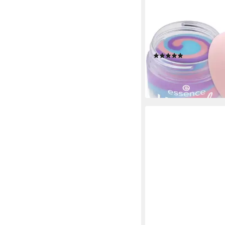
ESSENCE
Lippenmaske LIP swirl
3-tlg., 3-tlg., pflegen
glättend
(1)
8,99 €
(374,58 €/ 1 kg)
lieferbar - in 1-2 Werktag