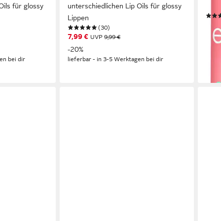
Oils für glossy
unterschiedlichen Lip Oils für glossy
glän
Lippen
5,87
(30)
(782,
7,99 €
UVP
9,99 €
-30
-20%
liefe
en bei dir
lieferbar - in 3-5 Werktagen bei dir