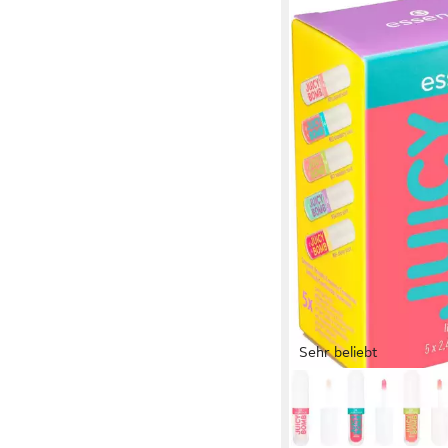
Sehr beliebt
ESSENCE
Lippenpflege-Set JU
OIL SET, 5-tlg., mit 5