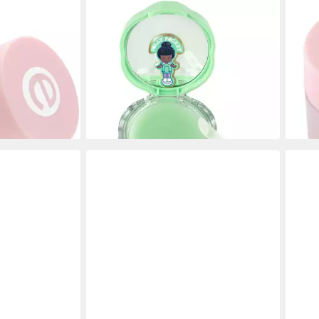
ESSENCE
ESS
 caring mask,
Lippenmaske Polly Pocket peptide lip
Lipp
d, versorgend,
mask, 4-tlg., Verwöhnende Textur für
scrub
7,99
weiche, gepflegte Lippen, Handliches
(332,
Format
-11%
10,99 €
liefe
(228,96 €/ 1 kg)
en bei dir
lieferbar - in 1-2 Werktagen bei dir