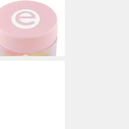
ENCE
enpflegemittel LIP swirl sugar
, 3-tlg., 3-tlg., pflegend
 €
UVP
8,99 €
92 €/ 1 kg)
rbar - in 1-2 Werktagen bei dir