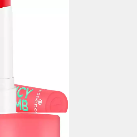
ENCE
penbalsam JUICY BOMB GLOSSY
ER BALM, 3-tlg., für weiche,