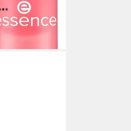
zende Lippen
(10)
 €
UVP
8,39 €
67 €/ 1 kg)
%
rbar - in 1-2 Werktagen bei dir
+3