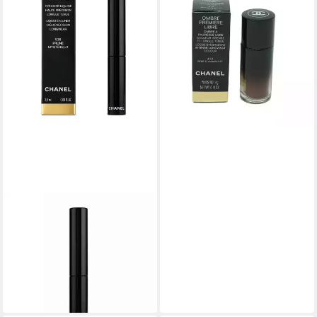
Lidschatten Chanel Ombre
Premiere Libre 4g Intense
Lidschatten 412 Bois
d'Amarante
49,00 €
(12.250,00 €/ 1 kg)
lieferbar - in 2-3 Werktagen bei dir
CHANEL
Eyeliner Chanel le Liner de
Chanel Liquid Eyeliner 538
Prune Mysterieux 2,5 ml
69,00 €
(27.600,00 €/ 1 l)
lieferbar - in 2-3 Werktagen bei dir