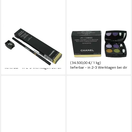
CHANEL
CHANEL
Eyeliner Chanel Crayon
Lidschatten Chanel Les 4
Sourcils Augenbrauenstift 10
Ombres Multi-Effect
Blond Clair 1g
Lidschatten 394 Divination 2g
49,00 €
69,00 €
(49.000,00 €/ 1 kg)
(34.500,00 €/ 1 kg)
lieferbar - in 2-3 Werktagen bei dir
lieferbar - in 2-3 Werktagen bei dir