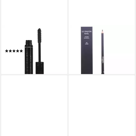
CHANEL
CHANEL
Mascara Mascara Extreme
Eyeliner Le Crayon Khol
Volume Mascara 6gr
Intense Eye Pencil
(1)
40,38 €
63,13 €
lieferbar - in 2-3 Werktagen bei dir
lieferbar - in 9-11 Werktagen bei
dir