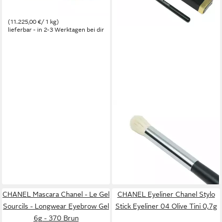
Brule
44,90 €
(11.225,00 €/ 1 kg)
lieferbar - in 2-3 Werktagen bei dir
CHANEL
Augenbrauen-Stift Chanel Les
Pinceaux Pinsel Large
Tapered Blending Brush # 19
49,00 €
(49.000,00 €/ 1 kg)
lieferbar - in 2-3 Werktagen bei dir
CHANEL Mascara Chanel - Le Gel
CHANEL Eyeliner Chanel Stylo
Sourcils - Longwear Eyebrow Gel
Stick Eyeliner 04 Olive Tini 0,7g
6g - 370 Brun