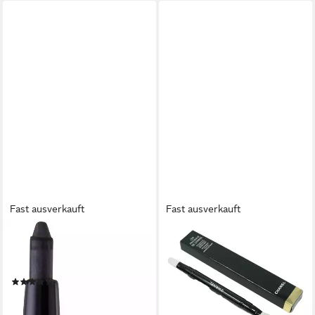
Fast ausverkauft
Fast ausverkauft
CHANEL
CHANEL
Kajal Stylo Yeux Waterproof,
Augenbrauen-Stift Chanel Les
Mit zusätzlichem Anspitzer
Pinceaux Pinsel Retractable
(36)
Duel Tip Concealer Brush
ab 28,99 €
49,00 €
(96.633,33 €/ 1 kg)
(49.000,00 €/ 1 kg)