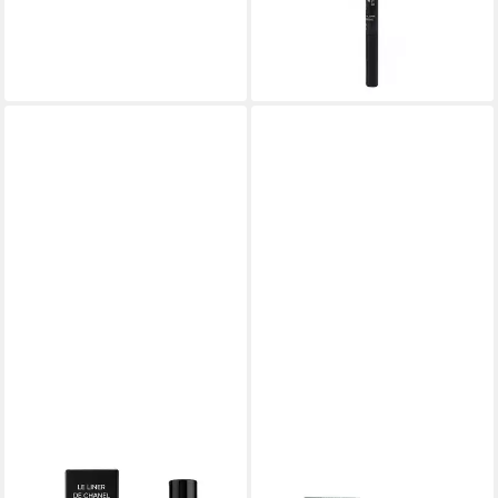
68,67 €
(254.333,33 €/ 1 kg)
lieferbar - in 9-11 Werktagen bei
dir
CHANEL