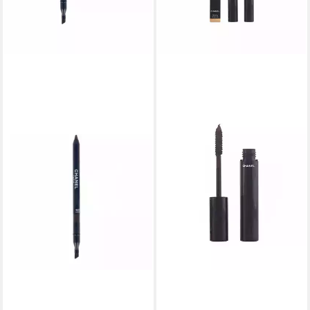
CHANEL
Kajal LE CRAYON YEUX
precision eye definer #crun
teak-02 1 u
ab 45,41 €
lieferbar in 3 Wochen