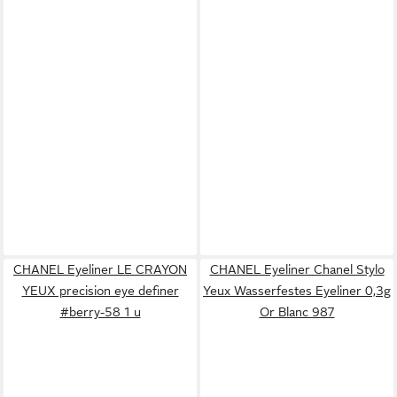
CHANEL Eyeliner LE CRAYON
CHANEL Eyeliner Chanel Stylo
YEUX precision eye definer
Yeux Wasserfestes Eyeliner 0,3g
#berry-58 1 u
Or Blanc 987