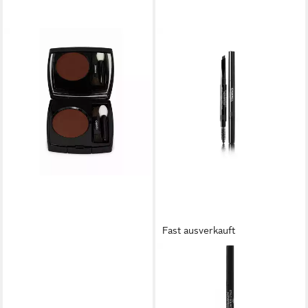
CHANEL
Lidschatten Chanel Ombre
Essentielle eyeshadow
Lidschatten 240 brun fauve
2,2g
39,00 €
(17.727,27 €/ 1 kg)
lieferbar - in 2-3 Werktagen bei dir
Fast ausverkauft
CHANEL
Augenbrauen-Stift STYLO
SOURCILS waterproof #812-
ebène r