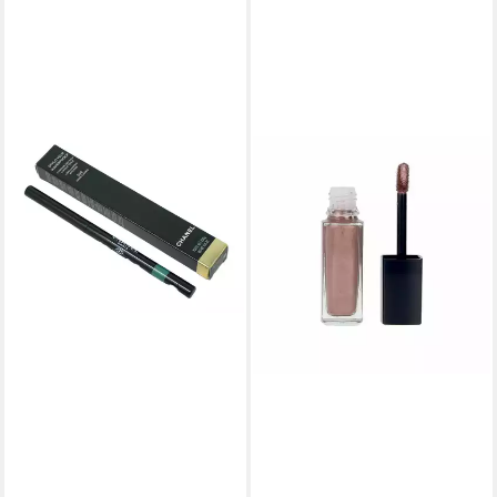
CHANEL
Eyeliner Chanel Stylo Yeux
Wasserfestes Eyeliner 938
Mare Chiaro 0,30g
59,00 €
(196.666,67 €/ 1 kg)
lieferbar - in 2-3 Werktagen bei dir