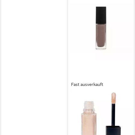
Fast ausverkauft
CHANEL
Primer Ombre Premiere
Laque Longwear Liquid
Eyeshadow
ab 61,78 €
(10.296,67 €/ 1 l)
lieferbar - in 6-8 Werktagen bei dir