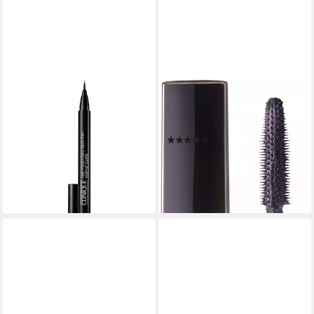
CLINIQUE
CHANEL
Eyeliner High Impact Easy
Mascara Inimitable, Hightech-
Liner, für Alle Hauttypen
Bürstchen
(27)
ab 27,90 €
ab 41,99 €
UVP
46,99 €
(4.164,18 €/ 1 kg)
lieferbar - in 2-3 Werktagen bei dir
(6.998,33 €/ 1 kg)
-11%
lieferbar - in 1-2 Werktagen bei dir