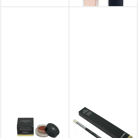
CHANEL
Lidschatten Chanel Illusion
D'Ombre luminous
Eyeshadow 4g 128 Rouge