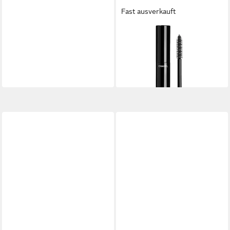
Fast ausverkauft
CHANEL
Körperpflegemittel Le Volume
De Nr.80 Ecorces
ab 63,68 €
lieferbar - in 7-9 Werktagen bei dir