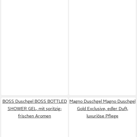
BOSS Duschgel BOSS BOTTLED
Magno Duschgel Magno Duschgel
SHOWER GEL, mit spritzig-
Gold Exclusive, edler Duft,
frischen Aromen
luxuriöse Pflege