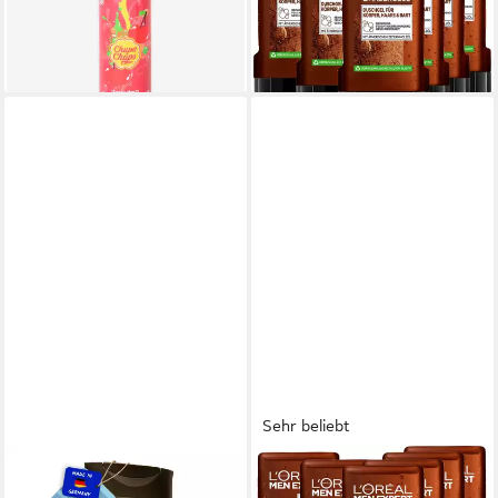
-21%
(7,48 €/ 1 l)
lieferbar - in 5-6 Werktagen bei dir
lieferbar - in 1-2 Werktagen bei dir
Sehr beliebt
DEGGELBAM
L'ORÉAL PARIS MEN EXPERT
Duschgel 7in1
Duschgel Barber Club, 6-tlg.,