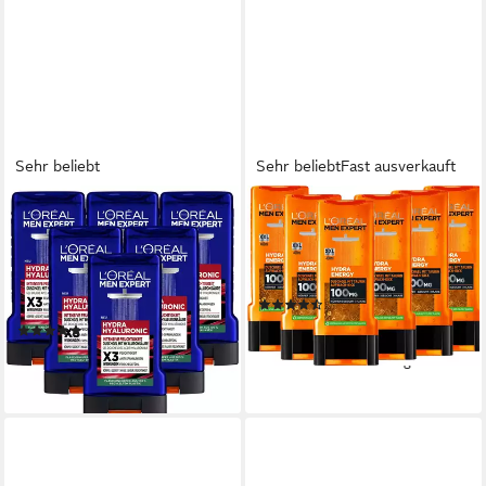
Sehr beliebt
Sehr beliebt
Fast ausverkauft
L'ORÉAL PARIS MEN EXPERT
L'ORÉAL PARIS MEN EXPERT
Duschgel L'Oréal Men Expert
Duschgel Hydra Energy
Hydra Hyaluronic Duschgel, 6-
Aufwach-Kick, 6-tlg., mit
tlg., Feuchtigkeitsspendend,
Minze
(21)
mildert Spannungen, mit
17,94 €
(22)
Zitrusnote.
(7,48 €/ 1 l)
11,94 €
lieferbar - in 1-2 Werktagen bei dir
(7,96 €/ 1 l)
lieferbar - in 5-6 Werktagen bei dir