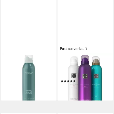
Fast ausverkauft
JEAN & LEN OHNE GEDONS*
RITUALS
Duschschaum Shower Soufflé
Duschgel von Ritual of Sakura,
- Duschschaum
Karma und Yozakura
ab 16,99 €
UVP
19,99 €
Vorteilspack 3x200 ml
(84,95 €/ 1 l)
(3)
42,75 €
-15%
(14,25 €/ 1 Stk)
lieferbar - in 6-7 Werktagen bei dir
lieferbar - in 4-5 Werktagen bei dir