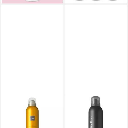
RITUALS
RITUALS
Duschschaum The Ritual of
Duschschaum Rituals Homme
Mehr Foaming Shower Gel
Duschgel 200 ml, Der
200 ml, Kombination aus
Zedernholz-Vitamin-E-
frischen Zitrus- und
Komplex belebt und erfrischt