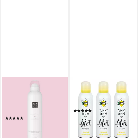
RITUALS
BILOU
Duschschaum The Ritual of
Duschschaum Cremiger
Sakura Foaming Shower Gel
Duschschaum Yummy Lemon
200 ml, Zarter Duft von
3x200 ml, 3-tlg., 100% Vegan
(1)
Kirschblüten und cremiger
19,91 €
(16)
Reismilch
(3,32 €/ 100 ml)
ab 22,90 €
lieferbar - in 3-4 Werktagen bei dir
(11,45 €/ 100 ml)
lieferbar - in 3-4 Werktagen bei dir