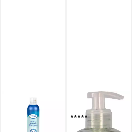
TENA
ELIZABETH ARDEN
Duschschaum TENA - Wash
Duschgel Green Tea Shower
Mousse - 400ml
Gel, mit belebender Wirkung
(28)
6,01 €
ab 18,38 €
(1,50 €/ 100 ml)
lieferbar - in 2-3 Werktagen bei dir
(36,76 €/ 1 l)
lieferbar - in 2-3 Werktagen bei dir