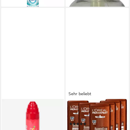
Sehr beliebt
CHUPA CHUPS
L'ORÉAL PARIS MEN EXPERT
Duschschaum Chupa Chups
Duschgel Barber Club, 6-tlg.,
Duschschaum 250 ml
mit Zedernholzöl
(146)
5,49 €
UVP
6,99 €
17,94 €