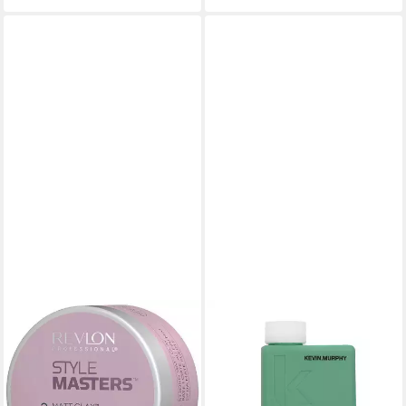
KEVIN MURPHY
Haarcreme Curl
31,50 €
(210,00 €/ 1 l)
lieferbar - in 2-3 Werktagen bei dir