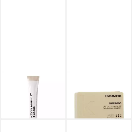
KEVIN MURPHY
KEVIN MURPHY
Haarpflege-Set, +Code,
Haargel Kevin.Murphy
permanente Haarfarbe, 6,65
Kevin.Murphy Superoo
ab 29,61 €
40,23 €
(296,10 €/ 1 l)
(402,30 €/ 1 l)
lieferbar in 4 Wochen
lieferbar - in 8-10 Werktagen bei
dir