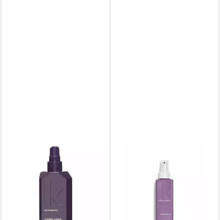
KEVIN MURPHY
Haaröl Young Again Infused
Treatment Oil
ab 35,69 €
(142,76 €/ 1 l)
leider ausverkauft