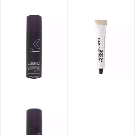
KEVIN MURPHY
Haarpflege-Set, +Code,
permanente Haarfarbe,
5,7/5ch Schokolade
33,60 €
(336,00 €/ 1 l)
lieferbar in 3 Wochen