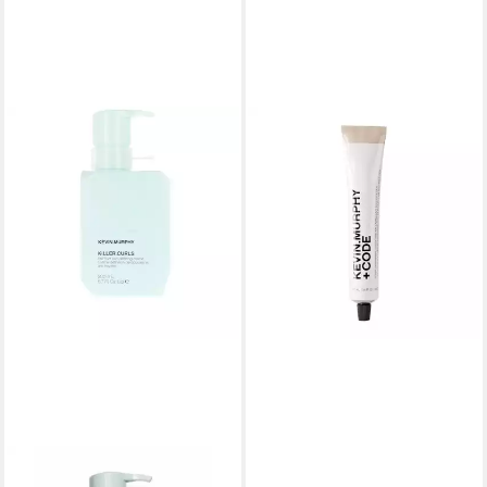
KEVIN MURPHY
Haarpflege-Set, +Code,
permanente Haarfarbe,
8,73/8CHG
33,60 €
(336,00 €/ 1 l)
lieferbar in 3 Wochen