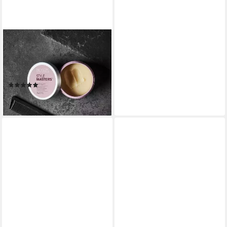
REVLON PROFESSIONAL
Haarwachs STYLE MASTERS
CREATOR MATT CLAY, mit
starkem Halt
(3)
21,04 €
lieferbar - in 2-3 Werktagen bei dir