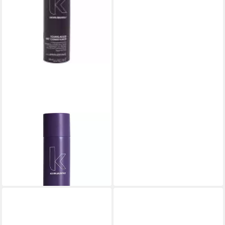
KEVIN MURPHY
Haarspülung Young Again Dry
Conditioner
ab 26,00 €
(104,00 €/ 1 l)
lieferbar - in 2-3 Werktagen bei dir