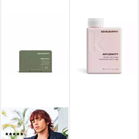
KEVIN MURPHY
Modelliercreme Anti Gravity
Volumiser
41,09 €
(273,93 €/ 1 l)
lieferbar - in 8-10 Werktagen bei
dir
KEVIN MURPHY
Haarfestiger Free.Hold Styling
Cream
(1)