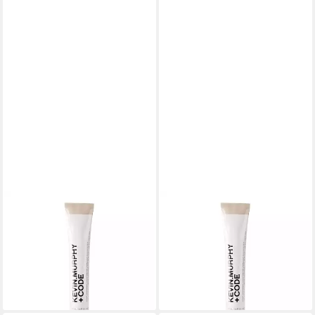
KEVIN MURPHY
KEVIN MURPHY
Haarpflege-Set, +Code,
Haarpflege-Set, +Code,
permanente Haarfarbe,
permanente Haarfarbe,
7,34/C Gold Copper
4.21/4BA Beige Ash
ab 29,61 €
33,60 €
(296,10 €/ 1 l)
(336,00 €/ 1 l)
lieferbar in 4 Wochen
lieferbar in 3 Wochen