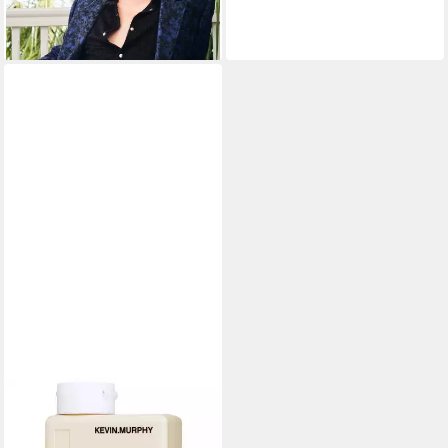
ab 30,95 €
(309,50 €/ 1 kg)
lieferbar - in 2-3 Werktagen bei dir
KEVIN MURPHY
Haarwachs
33,99 €