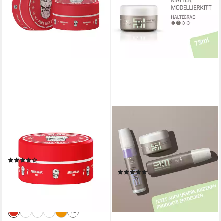
BANDIDO
WELLA PROFESSIONALS
Haarwachs Bandido Hair Wax
Modelliercreme EIMI
Haarwachs 150ml
TEXTURE TOUCH, mattes
(Verschiedene Sorten)
Finish, mit Mineralien- und
(10)
Bienenwachsformel
7,94 €
UVP
9,99 €
(3)
(794,00 €/ 100 ml)
ab 10,50 €
-21%
(140,00 €/ 1 l)
lieferbar - in 2-3 Werktagen bei dir
lieferbar - in 3-4 Werktagen bei dir
+4