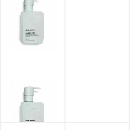
KEVIN MURPHY
Haarfestiger Killer Curls
Defining Creme
ab 39,63 €
(198,15 €/ 1 l)
leider ausverkauft