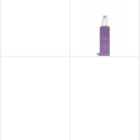
KEVIN MURPHY
Haarspülung Untangled
Leave-In Conditioner Spray
ab 37,16 €
(247,73 €/ 1 l)
lieferbar - in 8-10 Werktagen bei
dir