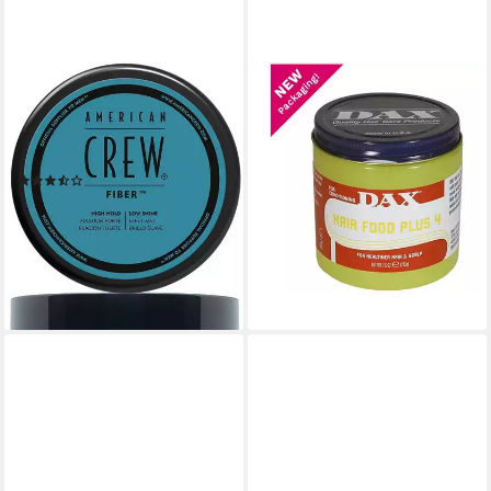
AMERICAN CREW
DAX
Haarwachs FIBER, sehr
Haarpomade DAX Hair Food
starker Halt, für jeden
Plus 4, 213g
7,99 €
Haartyp geeignet
(37,51 €/ 1.000 g)
(6)
lieferbar - in 2-3 Werktagen bei dir
9,99 €
UVP
16,90 €
(199,80 €/ 1 kg)
-41%
lieferbar - in 1-2 Werktagen bei dir