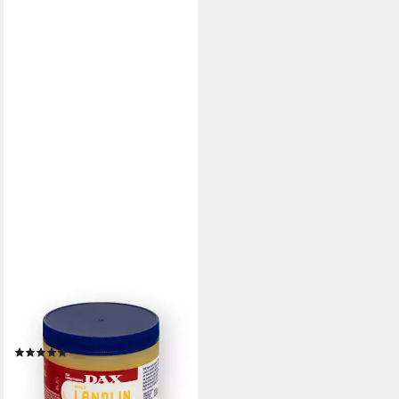
DAX
Haarwachs Dax 100% Pure
Lanolin 397g
(1)
9,95 €
UVP
12,95 €
(2,51 €/ 100 g)