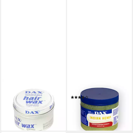
DAX
DAX
Haarwachs Dax Washable Hair
Haarwachs Dax Indian Hemp
(1)
Wax, Haarwachs, 99g
11,95 €
UVP
13,95 €
6,95 €
UVP
8,95 €
(3,01 €/ 100 g)
(7,02 €/ 100 g)
-14%
-22%
lieferbar - in 2-3 Werktagen bei dir
lieferbar - in 2-3 Werktagen bei dir