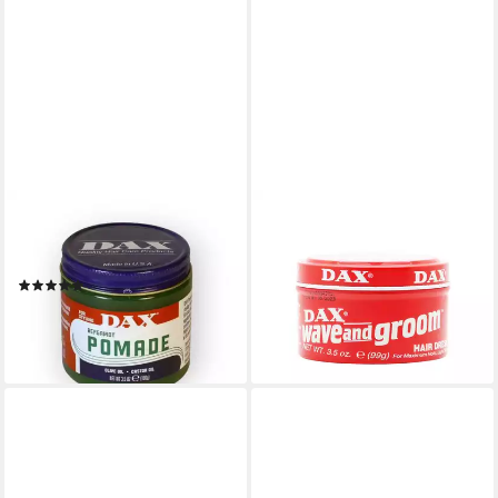
DAX
DAX
Haarwachs Dax Pomade
Haarwachs DAX Wave &
Bergamot
Groom Hair Dress 99g
(2)
6,95 €
UVP
8,95 €
ab 6,50 €
(7,02 €/ 100 g)
lieferbar - in 2-3 Werktagen bei dir
-22%
lieferbar - in 2-3 Werktagen bei dir