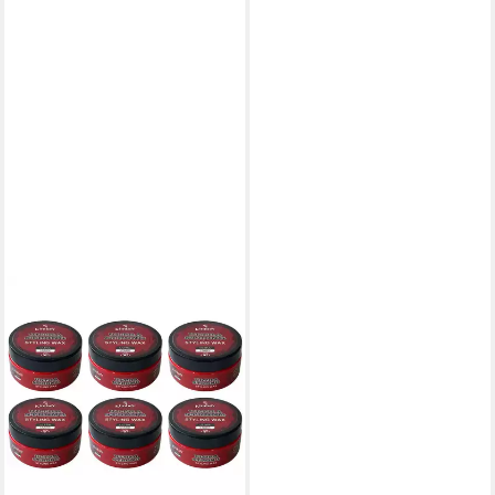
Haarwachs Kimbey Styling
Wax Ultra Hold 6x 150 ml
31,90 €
UVP
35,70 €
(35,44 €/ 1 l)
-11%
lieferbar - in 3-4 Werktagen bei dir