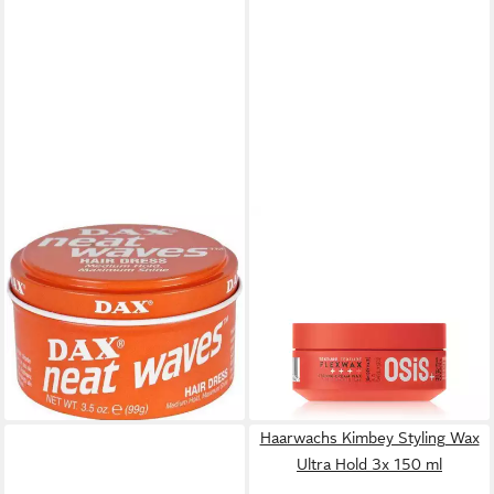
DAX
SCHWARZKOPF PROFESSIONAL
Haarfestiger Dax Neat Waves
Haarstyling-Liquid
Hair Dress Medium Hold 99G
Schwarzkopf Professional
4,99 €
OSiS Flexwax Haarwax 85 ml,
(5,04 €/ 100 g)
1-tlg., Haarwax
lieferbar - in 2-3 Werktagen bei dir
ab 14,99 €
(176,35 €/ 1 l)
lieferbar - in 2-3 Werktagen bei dir
Haarwachs Kimbey Styling Wax
Ultra Hold 3x 150 ml