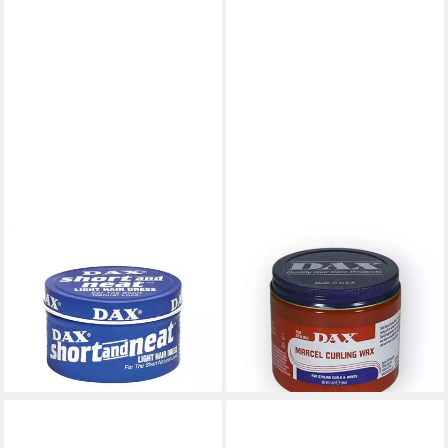
DAX
DAX
Haarwachs DAX short and
Haarwachs Curling Wax
8,95 €
neat Light Pomade, 99g
UVP
10,99 €
(2,25 €/ 100 g)
6,95 €
UVP
9,95 €
-19%
(7,02 €/ 100 g)
lieferbar - in 2-3 Werktagen bei dir
-30%
lieferbar - in 2-3 Werktagen bei dir