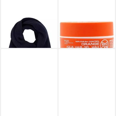
GANT
RED
Strickschal COTTON BLEND
Haarwachs RED ONE Aqua
LOGO
Hair Gel Wax Orange 150ml
59,95 €
3,99 €
lieferbar - in 1-2 Werktagen bei dir
(26,60 €/ 1.000 g)
lieferbar - in 2-3 Werktagen bei dir