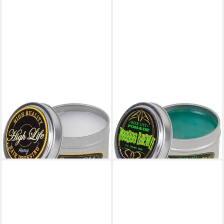
DAX
DAX
Haarpomade DAX High Life
Haarpomade Dax High Life
Heavy Hair Dressing 99g
Voodoo Brew II Pomade 99G
11,99 €
14,49 €
(12,11 €/ 100 g)
(14,64 €/ 100 g)
lieferbar - in 2-3 Werktagen bei dir
lieferbar - in 2-3 Werktagen bei dir