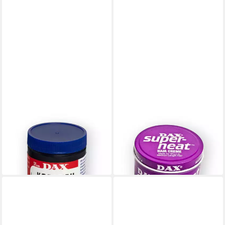
DAX
DAX
Haarwachs DAX Kocatah
Haarwachs Dax Super-Neat
ab 5,95 €
6,95 €
6,95 €
(7,02 €/ 100 g)
-14%
lieferbar - in 2-3 Werktagen bei dir
lieferbar - in 2-3 Werktagen bei dir