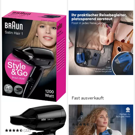
Fast ausverkauft
BRAUN
CLATRONIC
Reisehaartrockner Braun
Haartrockner HTD 3429
Satin Hair 1 Style & Go
(7)
ab 17,89 €
(22)