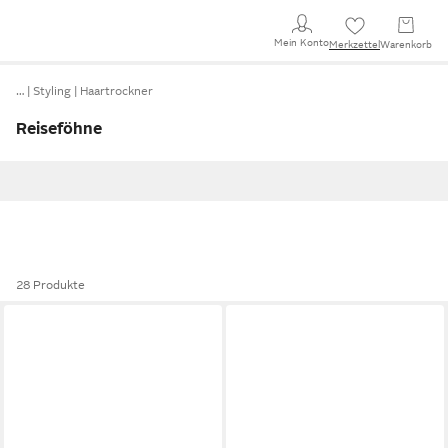
Mein Konto
Merkzettel
Warenkorb
…
Styling
Haartrockner
Reiseföhne
28 Produkte