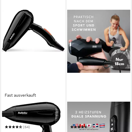
Fast ausverkauft
BABYLISS
LEBENLANG
Reisehaartrockner 5344E
Reisehaartrockner klappbar
Travel Dry
klein -
(64)
(7)