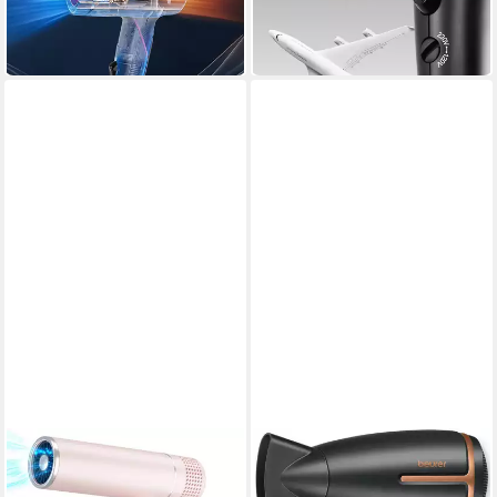
15,99 €
22,99 €
UVP
26,99 €
UVP
34,99 €
-41%
-34%
in 2-3 Werktagen bei dir
in 3-4 Werktagen bei dir