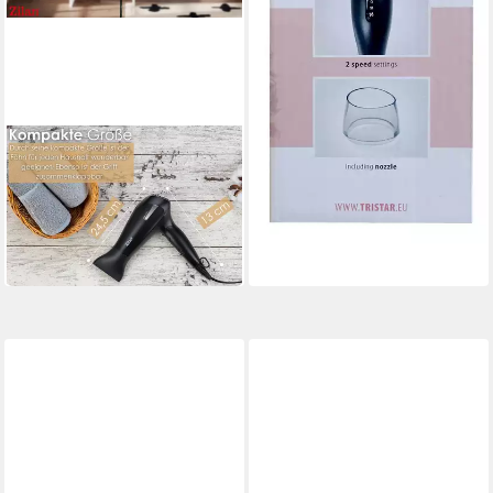
ZILAN
Reisehaartrockner ZLN-
9396
24,90 €
UVP
49,90 €
-50%
in 2-3 Werktagen bei dir