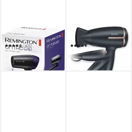
REMINGTON
BEURER
Haartrockner D2400
Haartrockner HC 25
(405)
(143)
ab 18,99 €
ab 33,59 €
UVP
32,99 €
in 4-5 Werktagen bei dir
-42%
in 2-3 Werktagen bei dir