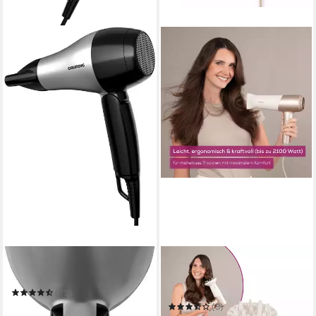
GRUNDIG
BEURER
Haartrockner HD 2200
Ionic-Haartrockner HC 70,
Haartrockner mit
(75)
Ionenfunktion, mit
28,90 €
(3)