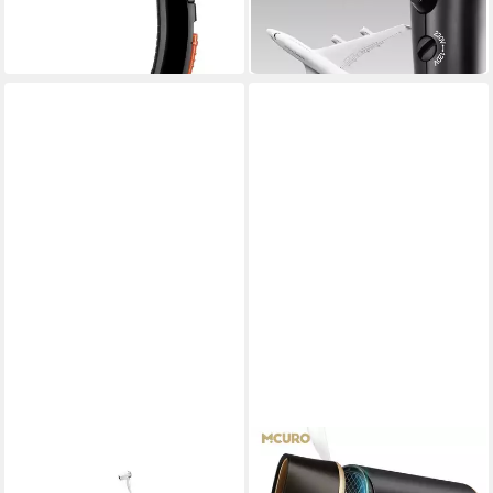
ab 24,99 €
22,99 €
UVP
29,90 €
UVP
34,99 €
-16%
-34%
in 1-2 Werktagen bei dir
in 3-4 Werktagen bei dir
ECG
Reisehaartrockner VV 1200