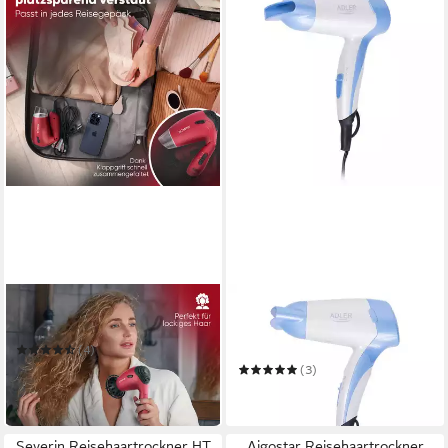
BOMANN
ADLER
Haartrockner HTD 8005 CB
Reisehaartrockner AD 2222
Reise-Haartrockner
(4)
ab 19,95 €
(3)
in 2-3 Werktagen bei dir
16,90 €
in 8-10 Werktagen bei dir
Severin Reisehaartrockner HT
Aigostar Reisehaartrockner