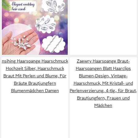
Haarspange Haarkamm 5
Stück Hochzeit Haarschmuck
Set, Perle Strass
Brautschmuck
23,99 €
UVP
32,99 €
-27%
lieferbar - in 6-8 Werktagen bei dir
nsihing Haarspange Haarschmuck
Zaewry Haarspange Braut-
Hochzeit Silber, Haarschmuck
Haarspangen Blatt Haarclips
Braut Mit Perlen und Blume, Für
Blumen-Design, Vintage-
Bräute Brautjungfern
Haarschmuck, Mit Kristall- und
Blumenmädchen Damen
Perlenverzierung, 4-tlg., für Braut,
Brautjungfern, Frauen und
Mädchen