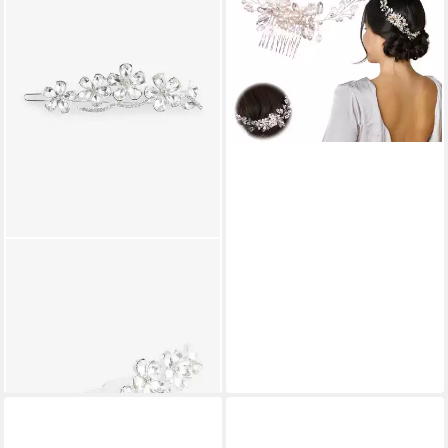
mit Kristallen, Haar-
Accessoires, 1-tlg.
26,98 €
UVP
39,98 €
-33%
lieferbar - in 6-8 Werktagen bei dir
NEXT
Haarclip Funkelnde
Haarklammer mit Blume,
Brautmode
21,00 €
lieferbar - in 2-3 Werktagen bei dir