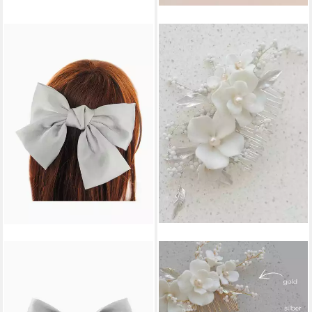
AXY
ANNIS WIESBADEN EST. 2021
Haarspange Schleife-
Haarnadel Perlenblüten-
Haarspange mit XL großer
Brauthaarkamm "Amélie"
Schleife aus Satin, femininer
ivory