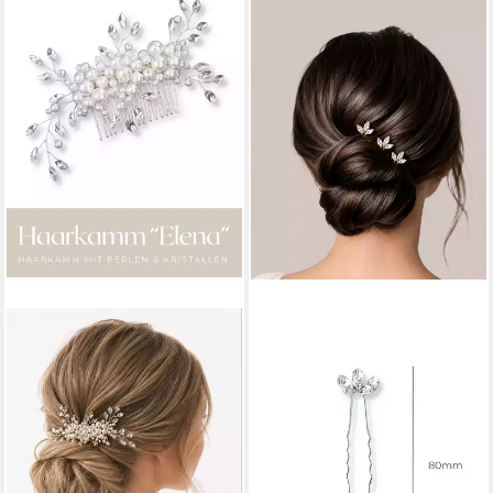
ANNIS WIESBADEN EST. 2021
ANNIS WIESBADEN EST. 2021
Haarnadel Braut Haarkamm
Haarnadeln Strass Haarnadeln
„Elena“ – Perlen & Kristalle
Set (5 Stück) – Elegante
florale Optik
Haarpins mit Kristallen, 5
49,90 €
Stück
lieferbar - in 3-4 Werktagen bei dir
24,90 €
(4,98 €/ 1 Stk)