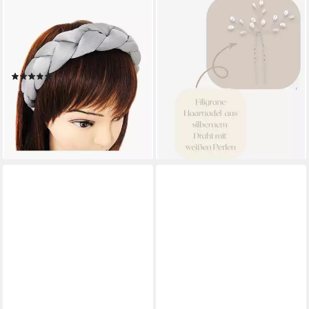
Haarreif Stoff Geflochtener
Haarnadeln Haarnadel-Set, 3
Haarreif, Candy Colours
handgefertigte Haarnadeln
wunderschön Vintage Damen
gold mit Perlen, Set, Set
Haareifen Haarband
beinhaltet 3 Haarnadeln
(6)
24,90 €
13,99 €
UVP
17,99 €
(8,30 €/ 1 Stk)
lieferbar - in 3-4 Werktagen bei dir
-22%
lieferbar - in 3-4 Werktagen bei dir
+2