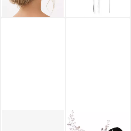
lieferbar - in 3-4 Werktagen bei dir
MOPUEA
Haarspange
Brautkopfschmuck,Hochzeitska