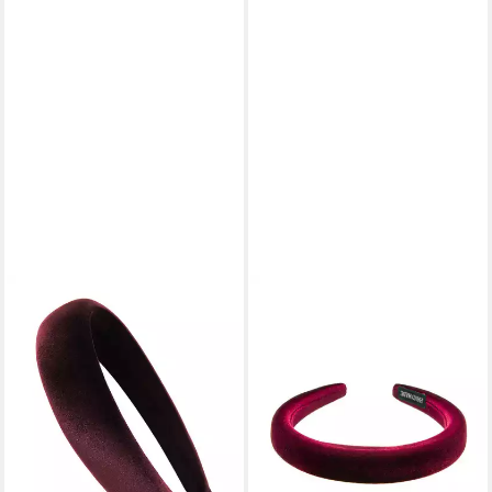
AXY
AXY
Haarreif Samt Haarreif Klassik
Haarreif Gepolsterter Haarreif
gepolstert, Wunderschön
aus Samt, Wunderschön
Vintage Damen Stirnband
Vintage Damen Stirnband
Haarschmuck Haarreifen
Haarschmuck Haarreifen
14,99 €
13,99 €
lieferbar - in 3-4 Werktagen bei dir
lieferbar - in 3-4 Werktagen bei dir
+1