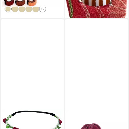
lieferbar - in 5-6 Werktagen bei dir
+2
TRACHTENLAND
AXY
Haarreif Blumen Haarband
Haarreif Haareif mit leichtem
"Bella" mit kleinen Rosen,
Samt und Knoten, Vintage