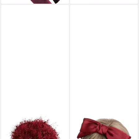
AXY
AXY
Haarreif Fascinator Haarreif
Haarreif Haarreif mit große
Hut mit Scheife Headband
Schleife Satin bezogen,
Braut Kopfschmuck,
Damen Haareifen Haarband
Fascinator Cocktail Headwear
Satin