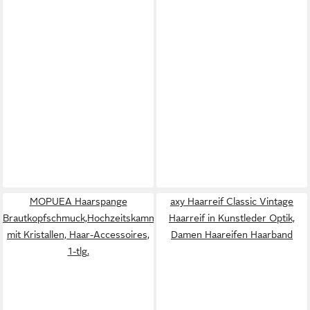
MOPUEA Haarspange
axy Haarreif Classic Vintage
Brautkopfschmuck,Hochzeitskamm
Haarreif in Kunstleder Optik,
mit Kristallen, Haar-Accessoires,
Damen Haareifen Haarband
1-tlg.