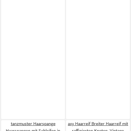
tanzmuster Haarspange
axy Haarreif Breiter Haarreif mit
Haarspangen mit Schleifen in
raffinierten Knoten, Vintage