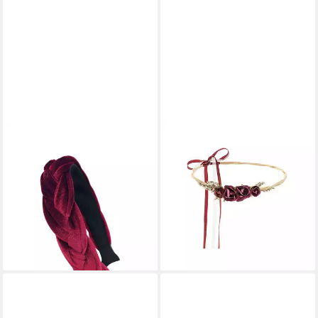
AXY
PARTYDECO
Haarreif Haarreif Samt
Diadem, Blumenkranz für
Flechtoptik, Trachten
Haare 18cm Haarkranz mit
geflochten Vintage Damen
Blumen Weinrot / Bordeaux
4,89 €
Haareifen Haarband
lieferbar - in 3-4 Werktagen bei dir
14,99 €
lieferbar - in 3-4 Werktagen bei dir
+4