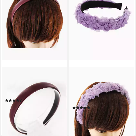
AXY
AXY
Haarreif Classic Vintage
Haarreif Haarreif mit
Haarreif in Kunstleder Optik,
Blumenkranz Look, Vintage
Damen Haareifen Haarband
Look zur Hochzeit Damen
(2)
Haareifen Haarband
12,95 €
(4)
lieferbar - in 4-5 Werktagen bei dir
15,95 €
lieferbar - in 4-5 Werktagen bei dir
+1