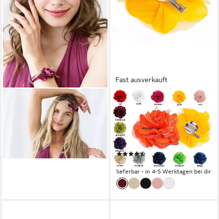
Fast ausverkauft
PARTYDECO
MADDMA
Diadem, Blumenkranz für
Haarspange Textilblüte Rose
Haare 18cm Haarkranz mit
Ø9cm Ansteck Blüte Spange
Blumen Weinrot / Bordeaux
Haarspange Sicherheitsnadel,
4,89 €
bordeaux
lieferbar - in 4-5 Werktagen bei dir
(2)
6,18 €
lieferbar - in 4-5 Werktagen bei dir