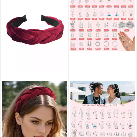
AXY
HOYOLEE
Haarreif Haarreif Samt
Haarspange 285 Stück
Flechtoptik, Trachten
Haarschmuck für Zöpfe,
geflochten Vintage Damen
Verstellbar Metall Haar, Loc-
Haareifen Haarband
Charms
14,99 €
15,99 €
UVP
30,99 €
lieferbar - in 4-5 Werktagen bei dir
-48%
+4
lieferbar - in 6-7 Werktagen bei dir