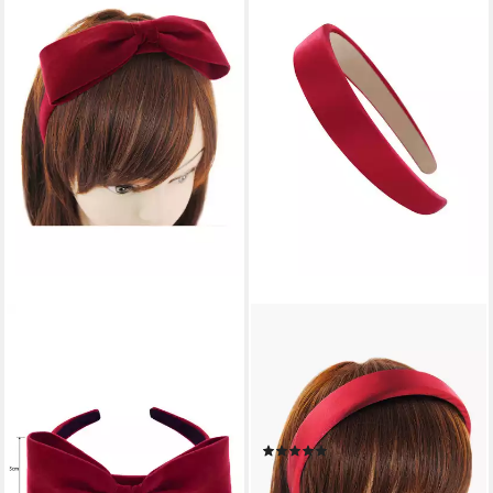
AXY
AXY
Haarreif Samt Haarreif mit
Haarreif Haarreif mit Stoff
großer Schleife, Damen
gepolstertes Candy Colours,
Haareifen Haarband
Vintage Damen Haareifen
12,99 €
Haarband Satin Bezogen
lieferbar - in 4-5 Werktagen bei dir
(3)
12,99 €
lieferbar - in 4-5 Werktagen bei dir