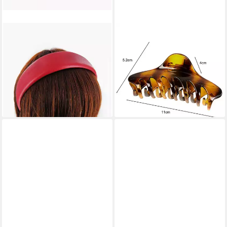
AXY
WARE AUS ALLER WELT
Haarreif Classic Vintage
Haarklammer Große
gepolstertes Haarreif in
Haarspange 11 cm – Starker
Kunstleder Optik
Halt in Braun Transparent
14,99 €
9,99 €
lieferbar - in 4-5 Werktagen bei dir
lieferbar - in 6-7 Werktagen bei dir