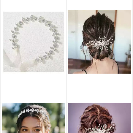
MOPUEA
MOPUEA
Diadem Kristall Blume
Diadem Haarschmuck aus
Stirnband Kopfschmuck
Weißen
Haarreif silber (Set, 1-tlg.,
Blumenimitationsperlen