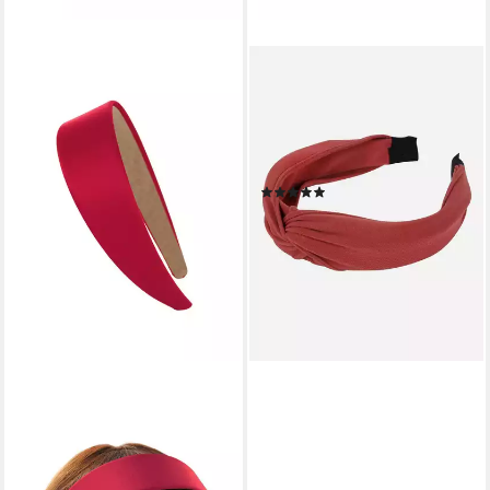
AXY
Haarreif Breiter Haarreif mit
raffinierten Knoten, Vintage
Klassik-Look Damen Haareifen
Haarband
(1)
15,95 €
lieferbar - in 4-5 Werktagen bei dir
+1
AXY
Haarreif Breiter Haarreif mit
Satin bezogen, Vintage
Klassik-Look Damen Haareifen