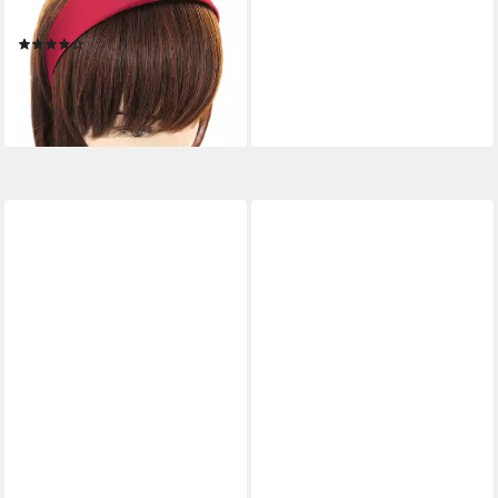
Haarband
(2)
12,59 €
lieferbar - in 4-5 Werktagen bei dir
+7