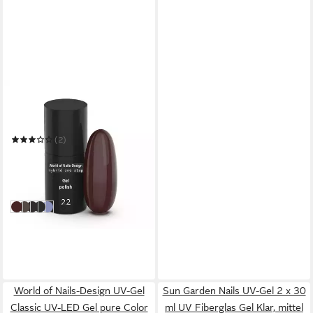
WORLD OF NAILS-DESIGN
UV-Gel LED / UV Hybridlack
"One Step" viele Farben 6 ml
(2)
3,99 €
UVP
5,99 €
(665,00 €/ 1 l)
-33%
in 4-5 Werktagen bei dir
weitere Farben:
+6
022 dunkles weinrot
019 schlamm 1
044 aubergine 2
042 Opal Glitter Grün
033 hell blau
World of Nails-Design UV-Gel
Sun Garden Nails UV-Gel 2 x 30
Classic UV-LED Gel pure Color
ml UV Fiberglas Gel Klar, mittel