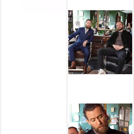
STÖRTEBEKKER
Haarpomade Torreto Series -
Wasserbasiert
24,99 €
(19,99 €/ 100 ml)