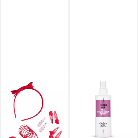
ELLEN WILLE
Haarspray Ellen Wille Heat
Protection Spray
16,00 €
in 6-7 Werktagen bei dir