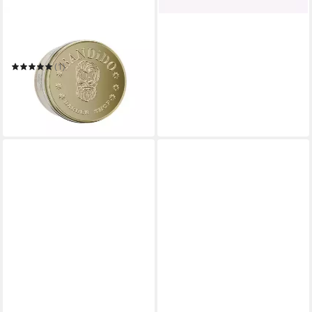
BANDIDO
Haarpomade Bandido Deluxe
Pomade Haarpomade 125ml
(1)
9,94 €
UVP
14,90 €
(994,00 €/ 100 ml)
-33%
in 2-3 Werktagen bei dir