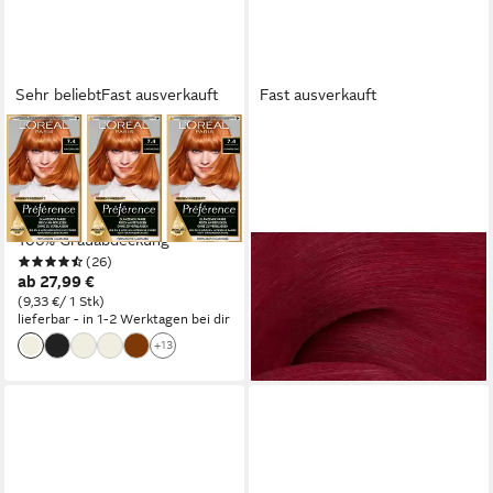
Sehr beliebt
Fast ausverkauft
Fast ausverkauft
L'ORÉAL PARIS
REDKEN
Coloration PRÉFÉRENCE
Haarfarbe Redken Color Gels
HAARFARBE, Packung, 3-tlg.,
Oils 06RR 60ml
24,64 €
dauerhafte Haarcoloration mit
30,80 €
(410,67 €/ 1 l)
100% Grauabdeckung
-20%
(26)
lieferbar - in 2-3 Werktagen bei dir
ab 27,99 €
(9,33 €/ 1 Stk)
lieferbar - in 1-2 Werktagen bei dir
+13