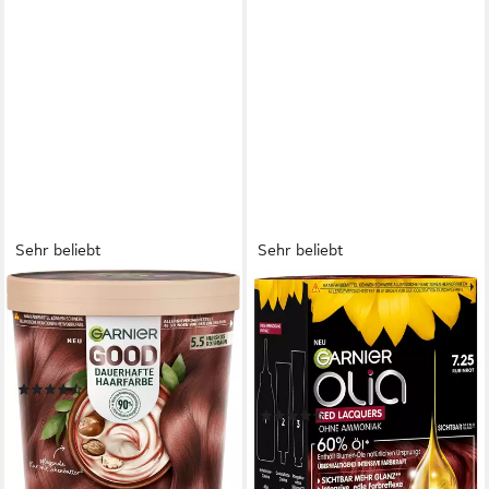
Sehr beliebt
Sehr beliebt
GARNIER
GARNIER
Haarfarbe GARNIER GOOD,
Coloration GARNIER OLIA,
Set, mit Creme-Textur, für alle
ammoniakfreie Formulierung,
Haartypen
Creme-Textur, für alle
(82)
Haartypen geeignet
7,99 €
UVP
8,99 €
(62)
6,99 €
-11%
lieferbar - in 5-6 Werktagen bei dir
lieferbar - in 5-6 Werktagen bei dir
+6