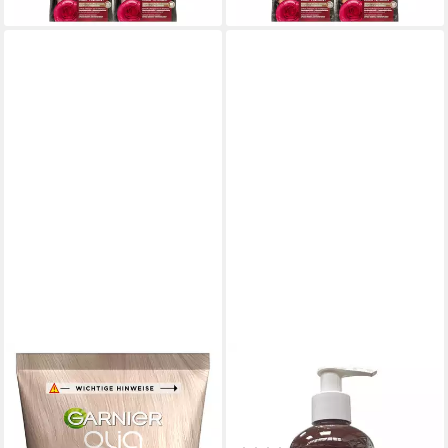
lieferbar - in 1-2 Werktagen bei dir
lieferbar - in 1-2 Werktagen bei dir
GARNIER
JEANS COLOR
Coloration Garnier Olia Gloss
Haarfarbe Semi Permanente
Tinted Hair Mask, für
Direktziehende Haarfarbe
getöntes Haar, mit Tocopherol
250ml