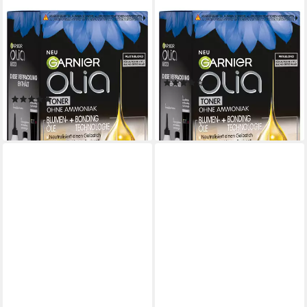
GARNIER
GARNIER
Haartönung GARNIER OLIA,
Haartönung Garnier Olia
zur Neutralisierung eines
Toner, Gel-Textur, vegane
unerwünschten Gelbstichs,
Formel, ohne Ammoniak
(1)
mit Gel-Textur
7,99 €
(1)
lieferbar - in 1-2 Werktagen bei dir
7,99 €
lieferbar - in 1-2 Werktagen bei dir