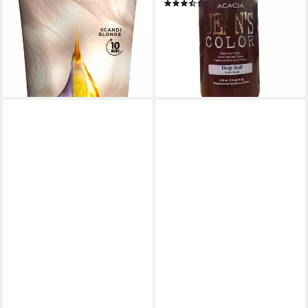
(7)
5,99 €
UVP
6,99 €
9,49 €
UVP
12,99 €
(39,93 €/ 1 l)
(3,80 €/ 100 ml)
-14%
-27%
lieferbar - in 5-6 Werktagen bei dir
lieferbar - in 3-4 Werktagen bei dir
+3