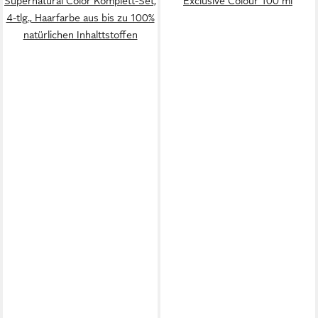
Supernatural Color Komplett-Set,
Exclusive Colour 100 ml
4-tlg., Haarfarbe aus bis zu 100%
natürlichen Inhalttstoffen