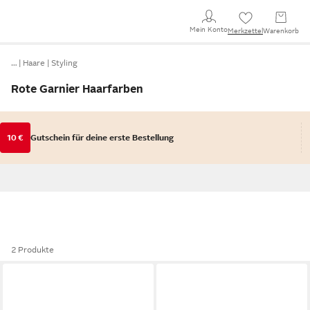
Mein Konto
Merkzettel
Warenkorb
…
Haare
Styling
Rote Garnier Haarfarben
10 €
Gutschein für deine erste Bestellung
2 Produkte