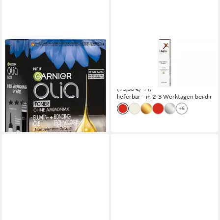
GARNIER
LILAFIX
Haartönung Garnier Olia
Haarfarbe Color Cream 100
Toner, mit Intensivtönung für
ml - verschiedene Töne
7,50 €
bis zu 16 Haarwäschen,
(75,00 €/ 1 l)
vegane Formel
lieferbar - in 2-3 Werktagen bei dir
(3)
+6
7,99 €
lieferbar - in 1-2 Werktagen bei dir