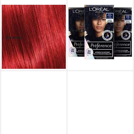
COLOR.IT
L'ORÉAL PARIS
Haarfarbe in Salonqualität,
Coloration PRÈFÈRENCE
100ml, (3er Pack) 100ml je
VIVID COLORS, Packung
(14)
Tube
29,97 €
(11)
(9,99 €/ 1 Stk)
28,95 €
lieferbar - in 1-2 Werktagen bei dir
(96,50 €/ 1 l)
lieferbar - in 2-3 Werktagen bei dir
+66