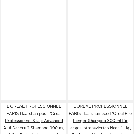
L'ORÉAL PROFESSIONNEL
L'ORÉAL PROFESSIONNEL
PARIS Haarshampoo L'Oréal
PARIS Haarshampoo L'Oréal Pro
Professionnel Scalp Advanced
Longer Shampoo 300 ml für
Anti Dandruff Shampoo 300 ml,
langes, strapaziertes Haar, 1-tlg.,