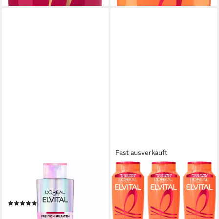
Fast ausverkauft
L'ORÉAL PARIS
L'ORÉAL PARIS
Haarshampoo L'Oréal Paris
Haarshampoo L'Oréal Paris
Elvital Glycolic Gloss Shampoo
Elvital Dream Length
(1)
Shampoo, Packung, 6-tlg.,
6,99 €
Repariert und stärkt das Haar,