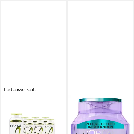
Fast ausverkauft
L'ORÉAL PARIS
L'ORÉAL PARIS
Haarshampoo L'Oréal Paris
Haarshampoo L'Oréal Paris
Elvital Energie Citrus CR
Elvital Hydra [Hyaluronic] Pure
Shampoo, Packung, 6-tlg., Für
Shampoo, Packung, 6-tlg.,
normales bis schnell
Reinigt fettige Kopfhaut,