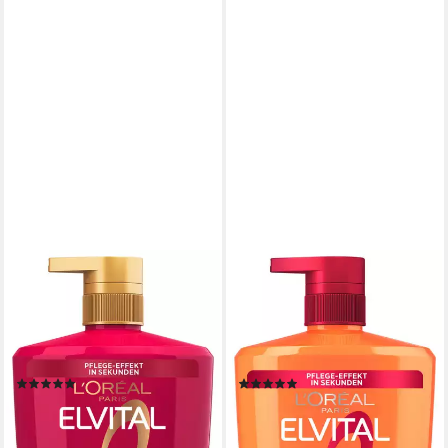
L'ORÉAL PARIS
L'ORÉAL PARIS
Haarshampoo Elvital Shampoo
Haarshampoo Elvital Dream
Color Glanz, Mit Farbschutz
Length Shampoo, Spendet
für längere Leuchtkraft, mit
Feuchtigkeit, mittlere
UVA-/UVB-Filter.
Deckkraft, passt sich dem
(19)
(12)
Hautton an.
9,99 €
9,99 €
(9,99 €/ 1 l)
(9,99 €/ 1 l)
lieferbar - in 1-2 Werktagen bei dir
lieferbar - in 1-2 Werktagen bei dir