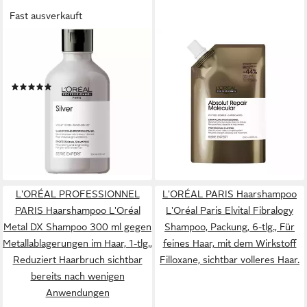
Fast ausverkauft
L'ORÉAL PROFESSIONNEL PARIS
L'ORÉAL PROFESSIONNEL PARIS
Silbershampoo Serie Expert
Haarshampoo L'Oréal
Silver Shampoo 300 ml
Professionnel Absolut Repair
(2)
Molecular Shampoo Refill
ab 19,90 €
UVP
24,50 €
1000, 1-tlg., Reduziert
(6,63 €/ 100 ml)
31,90 €
Haarbruch sichtbar bereits
UVP
37,59 €
-19%
(3,19 €/ 100 ml)
nach wenigen Anwendungen
lieferbar - in 3-4 Werktagen bei dir
-15%
lieferbar - in 3-4 Werktagen bei dir
L'ORÉAL PROFESSIONNEL
L'ORÉAL PARIS Haarshampoo
PARIS Haarshampoo L'Oréal
L'Oréal Paris Elvital Fibralogy
Metal DX Shampoo 300 ml gegen
Shampoo, Packung, 6-tlg., Für
Metallablagerungen im Haar, 1-tlg.,
feines Haar, mit dem Wirkstoff
Reduziert Haarbruch sichtbar
Filloxane, sichtbar volleres Haar.
bereits nach wenigen
Anwendungen