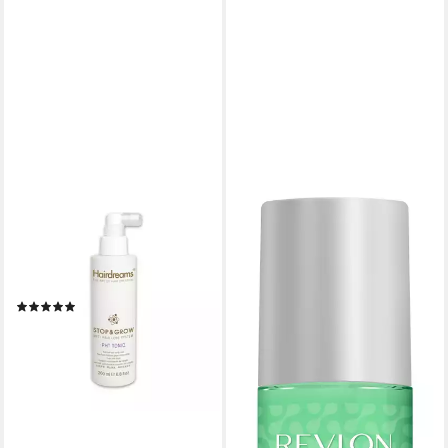
HAIRDREAMS
Haartonikum Stop & Grow pht
Tonic 200 ml, 1-tlg.,
Haarausfall, Haarwuchs
(1)
46,44 €
(232,20 €/ 1 l)
lieferbar - in 3-4 Werktagen bei dir