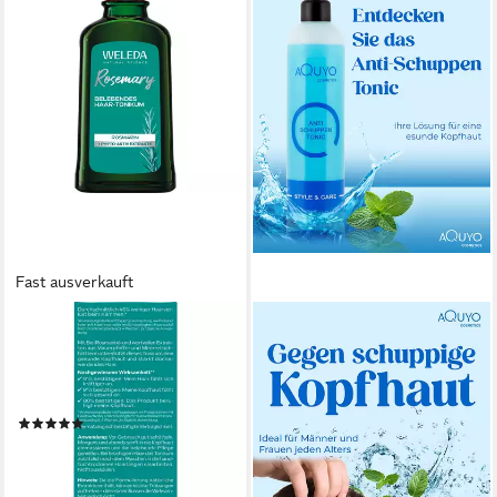
Fast ausverkauft
WELEDA
AQUYO COSMETICS
Haartonikum BELEBENDES
Haartonikum Anti-Schuppen-
HAAR-TONIKUM, mit
Tonic zur Pflege bei
Rosmarinöl
trockener und juckender
(5)
Kopfhaut
ab 11,99 €
UVP
13,95 €
13,90 €
-14%
(69,50 €/ 1 l)
lieferbar - in 3-4 Werktagen bei dir