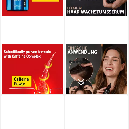
ALPECIN
LEON MIGUEL
Haarwasser Alpecin Coffein-
Haarserum hair growth serum
(21)
Liquid, Hair Energizer, 1-tlg.
29,95 €
20,90 €
UVP
25,00 €
(49,92 €/ 100 ml)
(104,50 €/ 1 l)
lieferbar - in 5-6 Werktagen bei dir
-16%
lieferbar - in 6-7 Werktagen bei dir