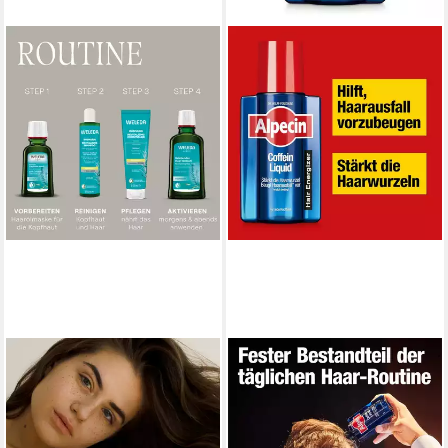
WELEDA
ALPECIN
Haartonikum BELEBENDES
Haarwasser Coffein-Liquid
HAAR-TONIKUM
Hair Energizer200 ml, 1-tlg.
ab 16,39 €
20,09 €
UVP
22,90 €
(163,90 €/ 1 l)
(100,45 €/ 1 l)