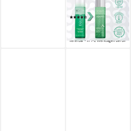
DETANGLING CONDITIONER,
Feines Bis Brüchiges Haar
(4)
200 ml
ab 12,99 €
UVP
28,60 €
(64,95 €/ 1 l)
-55%
lieferbar - in 1-2 Werktagen bei dir