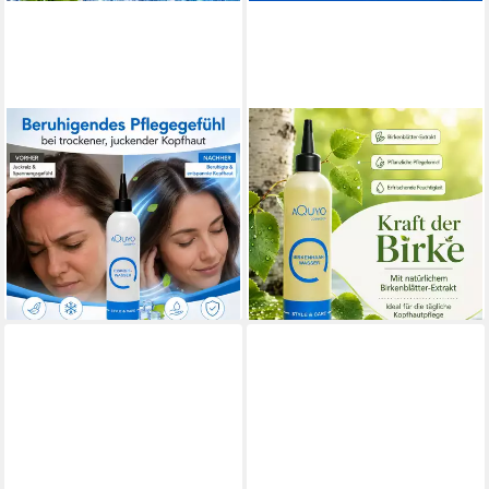
AQUYO COSMETICS
AQUYO COSMETICS
Haarwasser Eiswasser
Haarwasser
Haarwasser für eine
Birkenhaarwasser für
erfrischende und kühlende
strapazierte Haare und
Kopfhaut
sensible Kopfhaut
11,40 €
11,50 €
(57,00 €/ 1 l)
(57,50 €/ 1 l)
lieferbar - in 3-4 Werktagen bei dir
lieferbar - in 3-4 Werktagen bei dir