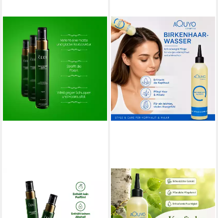
THE CEEL
AQUYO COSMETICS
Haarwasser Rosmarin Haar-
Haarwasser
Tonikum – Gegen Haarausfall,
Birkenhaarwasser für
unterstützt Haarwachstum,
strapazierte Haare und