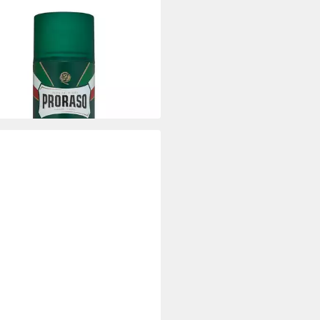
ASO
erschaum Green Tutte Le Barbe
erschaum
0 €
 €/ 1 l)
0 Werktagen bei dir