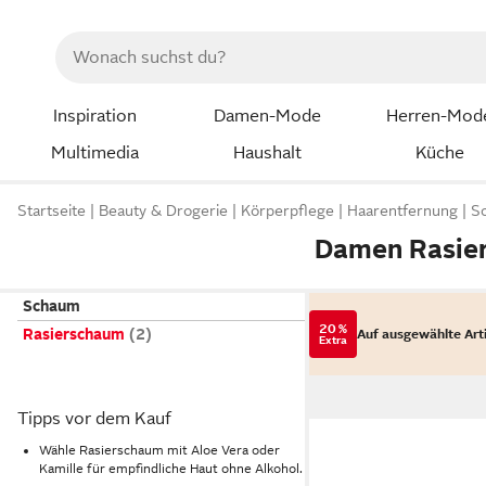
Inspiration
Damen-Mode
Herren-Mod
Multimedia
Haushalt
Küche
Startseite
Beauty & Drogerie
Körperpflege
Haarentfernung
S
Damen Rasie
Schaum
20 %
Rasierschaum
Auf ausgewählte Art
Extra
Tipps vor dem Kauf
Wähle Rasierschaum mit Aloe Vera oder
Kamille für empfindliche Haut ohne Alkohol.