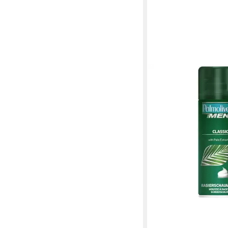
PALMOLIVE
Rasierschaum
4,54 €
(15,13 €/ 1 l)
in 4-5 Werktagen bei dir