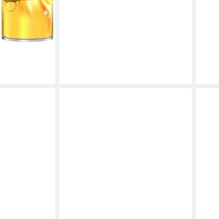
GILL
Rasi
ab 3
(17,80 
in 2-3