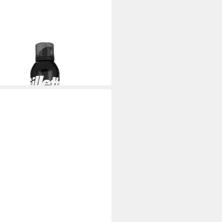
ETTE
erschaum Classic Rasierschaum
,56 €
€/ 1 l)
 Werktagen bei dir