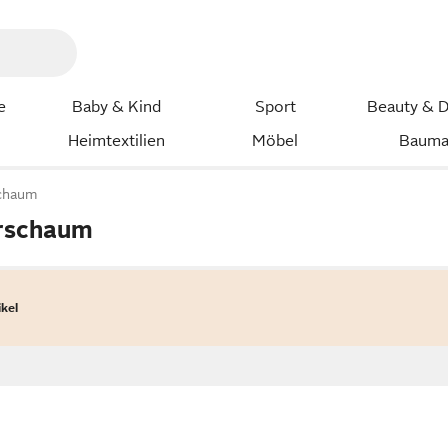
e
Baby & Kind
Sport
Beauty & D
Heimtextilien
Möbel
Bauma
chaum
rschaum
ikel