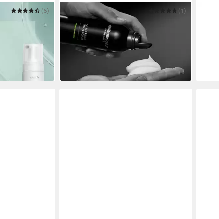
(6)
GILLETTE
(1)
PROR
T LIFT-UP
Rasierschaum Labs Skincare 240ml
Rasi
ab 19,91 €
Rasi
UVP
22,22 €
(8,30 €/ 100 ml)
12,7
(42,33
-10%
in 8-1
in 4-5 Werktagen bei dir