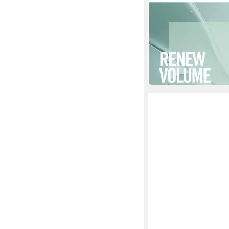
REVLON PROFESSIONAL
Haarschaum RE/STAR
BODY FOAM
ab 13,99 €
UVP
31,60 €
(84,79 €/ 1 l)
-56%
in 1-2 Werktagen bei dir