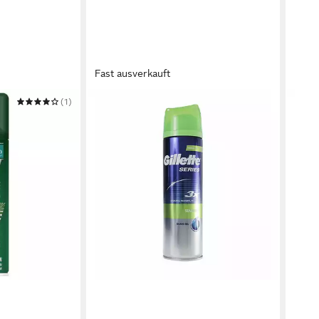
Fast ausverkauft
(1)
GILLETTE
Rasierschaum Series Sensitive
Shaving Gel M
14,65 €
(73,25 €/ 1 l)
in 9-11 Werktagen bei dir