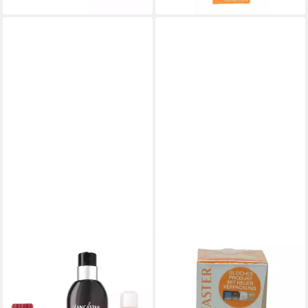
LANCASTER
LANCASTER
Parfum 365 Skin Repair
Augencreme Lancaster
43,00 €
Beauty 365 Repair Eye
lieferbar - in 2-3 Werktagen bei dir
Serum Youth Renewal 15 ml