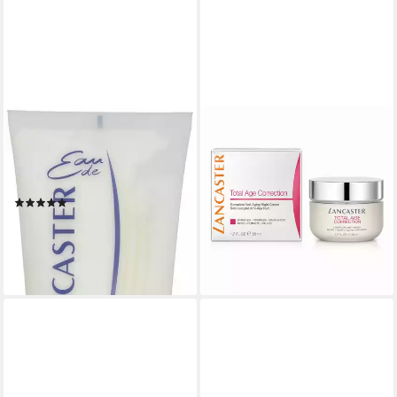
LANCASTER
LANCASTER
Bodylotion Eau de Lancaster
Anti-Aging-Creme lancaster
Packung, 1-tlg., 200 ml
Total Age Correction Anti
BodyLotion
Ageing Night Cream 50 ml
(1)
159,00 €
ab 11,57 €
UVP
14,99 €
(3.180,00 €/ 1 l)
(5,79 €/ 100 ml)
lieferbar - in 2-3 Werktagen bei dir
-23%
lieferbar - in 2-3 Werktagen bei dir