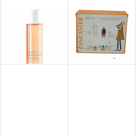
LANCASTER
LANCASTER
Gesichts-Reinigungsmilch
Anti-Aging-Creme Lancaster
Haut Essentials Crema
Suractif Comfort Lift
Limpiadora
Nourishing Rich Day Cream
ab 31,48 €
Spf15 50ml
(78,70 €/ 1 l)
109,00 €
lieferbar - in 9-11 Werktagen bei
(2.180,00 €/ 1 l)
dir
lieferbar - in 2-3 Werktagen bei dir