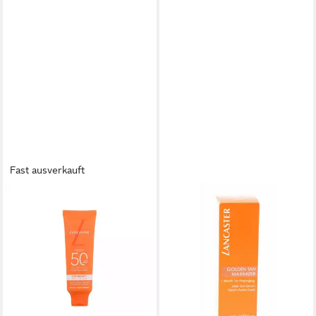
Fast ausverkauft
LANCASTER
LANCASTER
Körperpflegemittel SUN
Sonnenschutzpflege Golden
BEAUTY mineralische
Tan Maximizer After Sun
Gesichtscreme für
Serum
ab 30,75 €
empfindliche Haut
(1.025,00 €/ 1 l)
ab 29,49 €
lieferbar - in 9-11 Werktagen bei
(983,00 €/ 1 l)
dir
lieferbar - in 9-11 Werktagen bei
dir