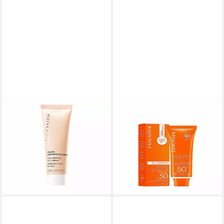
LANCASTER
LANCASTER
Gesichtspeeling
Sonnenschutzcreme Sun
Gesichtsmaske Flash
Sensitive Luminous Tan Oil-
Smoothing Scrub
Free Milky Fluid Spf50
ab 15,88 €
ab 23,19 €
(211,73 €/ 1 l)
(463,80 €/ 1 l)
lieferbar - in 8-10 Werktagen bei
lieferbar - in 3-4 Werktagen bei dir
dir