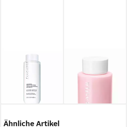
LANCASTER
LANCASTER PARIS
Gesichts-Reinigungsschaum
Toner Comforting Perfecting
Cleansers Softening
Toner 400 ml,
Perfecting Toner
feuchtigkeitsspendender und
36,22 €
beruhigender Toner
(90,55 €/ 1 l)
ab 23,24 €
lieferbar - in 9-11 Werktagen bei
(58,10 €/ 1 l)
dir
lieferbar in 2 Wochen
Ähnliche Artikel