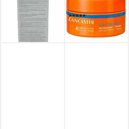
Beauty 365 Hautreparatur
BEAUTY
Serum 50ml
Bräunungsverstärker SPF6
(1)
169,00 €
ab 34,70 €
(3.380,00 €/ 1 l)
lieferbar - in 2-3 Werktagen bei dir
(173,50 €/ 1 l)
lieferbar - in 9-11 Werktagen bei
dir