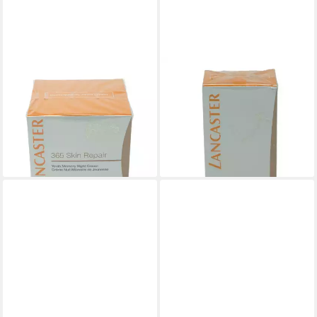
LANCASTER
LANCASTER
Anti-Aging-Creme Lancaster
Gesichtspflege Lancaster 365
365 Repair Youth Memory
Haut Repair Serum Youth
Night Cream Rides 50 ml
Renewal 30 ml
149,00 €
149,00 €
(2.980,00 €/ 1 l)
(4.966,67 €/ 1 l)
lieferbar - in 2-3 Werktagen bei dir
lieferbar - in 2-3 Werktagen bei dir