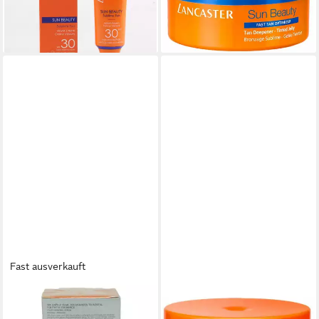
44,90 €
19,43 €
(224,50 €/ 1 l)
(38,86 €/ 100 ml)
lieferbar - in 2-3 Werktagen bei dir
lieferbar - in 2-3 Werktagen bei dir
Fast ausverkauft
LANCASTER
LANCASTER
Körperpflegemittel Lancaster
Selbstbräunungscreme SUN