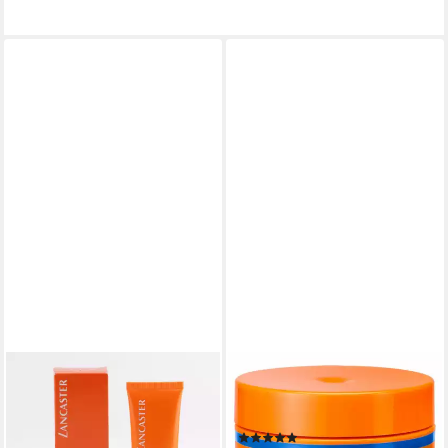
LANCASTER
LANCASTER
Anti-Aging-Creme Lancaster -
Selbstbräunungscreme Sun
Sun Beauty - Sublime Tan -
Beauty Tan Deepener
(1)
Velvet Cream 50ml - SPF30