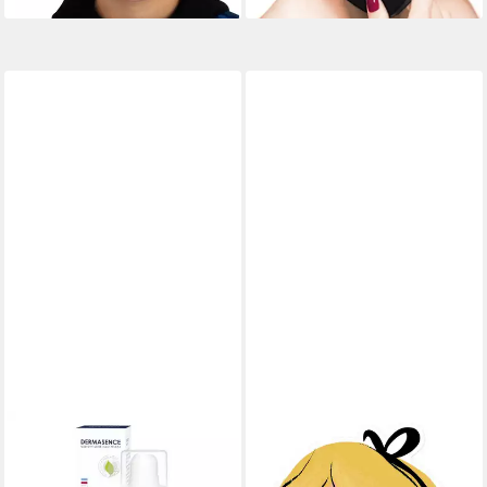
DERMASENCE
Gesichtskur Dermasence
Hyalusome Konzentrat (30ml)