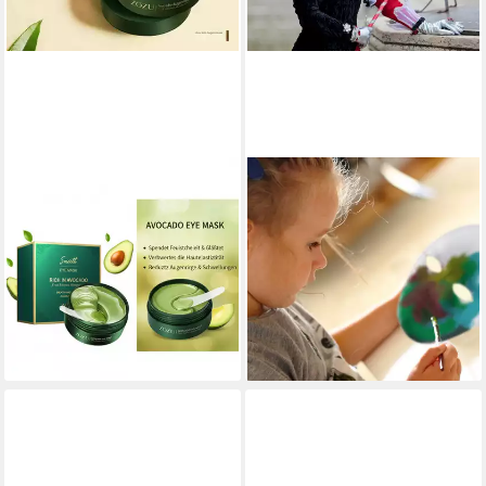
MONTEGONI
RELAXDAYS
Gesichtsmaske
Kostüm Maske weiß 20er Set
19,99 €
Feuchtigkeitsspendende
UVP
39,99 €
ZOZU-Augenmaske mit
-50%
lieferbar - in 2-3 Werktagen bei dir
Avocado-Extrakt, Eye Mask.
9,48 €
UVP
14,99 €
-37%
lieferbar - in 3-4 Werktagen bei dir