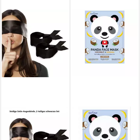
MONTEGONI
7TH HEAVEN
Tuchmaske Seiden-Satin
Verkleidungsmaske Montagne
Schlafmaske – Weiche
Jeunesse Panda Face Mask 1
Augenbinde, 2er Pack
Unit