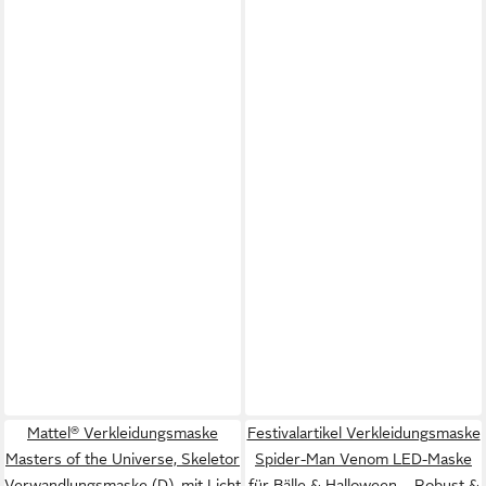
Mattel® Verkleidungsmaske
Festivalartikel Verkleidungsmaske
Masters of the Universe, Skeletor
Spider-Man Venom LED-Maske
Verwandlungsmaske (D), mit Licht
für Bälle & Halloween – Robust &