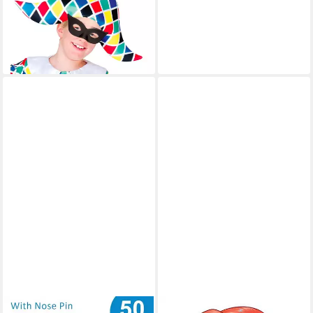
Schmetterling Augenmaske
63861, Schwarz
1,99 €
lieferbar - in 2-3 Werktagen bei dir