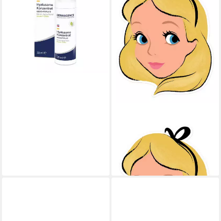
49,99 €
(166,63 €/ 100 ml)
lieferbar - in 7-9 Werktagen bei dir
Verkleidungsmaske Disney -
Masken - Alice Maske
7,99 €
lieferbar - in 2-3 Werktagen bei dir