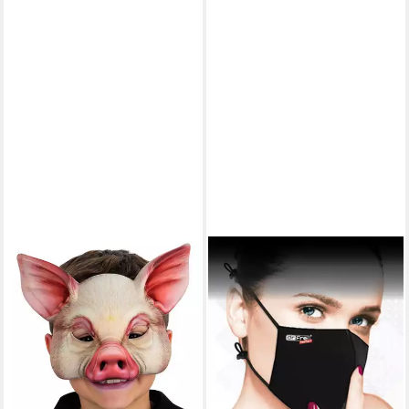
SMIFFYS
MEDTEX
Verkleidungsmaske Schwein
Gesichtsmaske Maske Mund
Maske für Kinder, Tierische
Nase Abdeckung Ventil
Halbmaske aus Kunststoff für
Waschbar schwarz MT-0201,
Kinder
Staubmaske
7,87 €
9,99 €
UVP
12,99 €
lieferbar - in 3-4 Werktagen bei dir
-39%
lieferbar - in 2-3 Werktagen bei dir