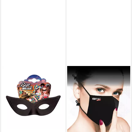
MEDTEX
Gesichtsmaske Maske Mund
Nase Abdeckung Ventil
Waschbar schwarz MT-0201,
Abdeckung
9,99 €
lieferbar - in 3-4 Werktagen bei dir