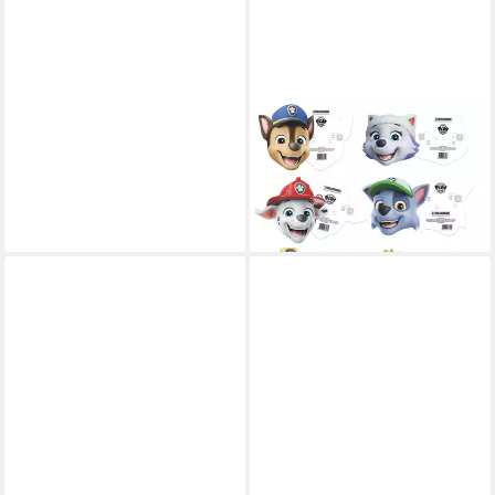
Verkleidungsmaske Paw
Patrol - 6er Set - Masken - je
30x20 cm
7,99 €
lieferbar - in 2-3 Werktagen bei dir