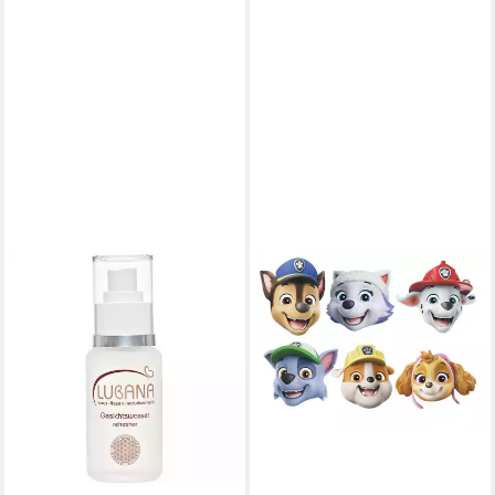
LUBANA
Gesichtsmaske basisch &
natürlich
32,00 €
lieferbar - in 2-3 Werktagen bei dir