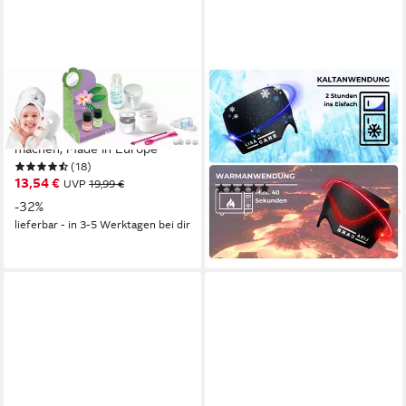
CLEMENTONI®
LISACARE
Experimentierkasten Galileo,
Gesichtsmaske Migräne
Gesichtsmasken selbst
Maske - Kühlmaske -
machen, Made in Europe
Kopfschmerzen Maske, Sanft
(18)
& Geruchslos!
13,54 €
UVP
19,99 €
(2)
20,95 €
-32%
UVP
24,95 €
lieferbar - in 3-5 Werktagen bei dir
-16%
lieferbar - in 2-3 Werktagen bei dir