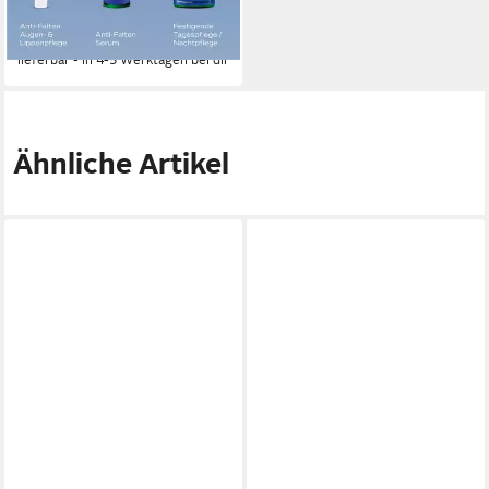
Augenringe, Tränensäcke und
(1.895,00 €/ 1 l)
Schwellungen
-17%
lieferbar - in 4-5 Werktagen bei dir
Ähnliche Artikel