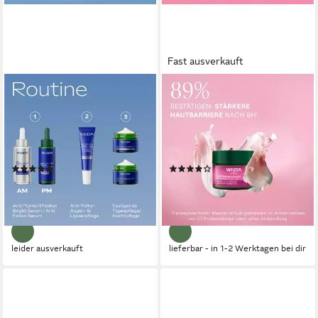
Fast ausverkauft
WELEDA
WELEDA
Gesichtsserum ANTI-
Nachtcreme GLÄTTENDE
PIGMENTFLECKEN BRIGHT
NACHTPFLEGE WILDROSE
SERUM, weniger
& WEISSER TEE, stärkt die
Pigmentflecken, mehr
Hautbarriere, mindert erste
(4)
(3)
Kollagen
Fältchen
ab 20,99 €
ab 12,99 €
UVP
27,95 €
UVP
17,95 €
(699,67 €/ 1 l)
(324,75 €/ 1 l)
-25%
-28%
leider ausverkauft
lieferbar - in 1-2 Werktagen bei dir