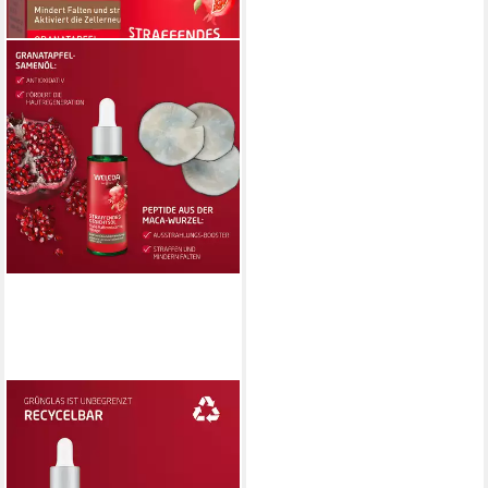
WELEDA
Gesichtsöl STRAFFENDES
GESICHTSÖL
GRANATAPFEL, aktiviert die