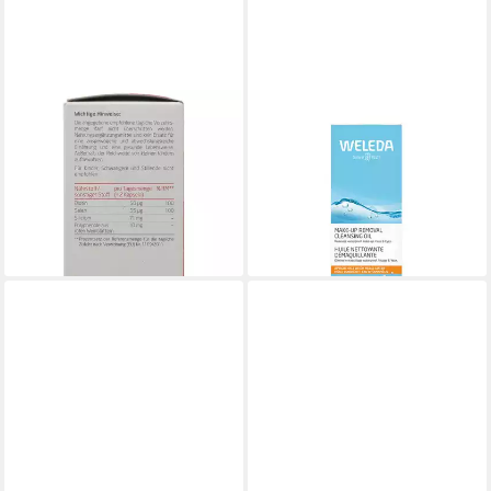
WELEDA AG
WELEDA
WELEDA Naturweisheit
Make-up-Entferner
Meine Haare Wimpern&Nägel
CLEANSING OIL Make-up-
Kps Kapseln
Entferner
25,69 €
22,74 €
(1.057,20 €/ 1 kg)
(151,60 €/ 1 l)
lieferbar - in 4-5 Werktagen bei dir
lieferbar in 2 Wochen