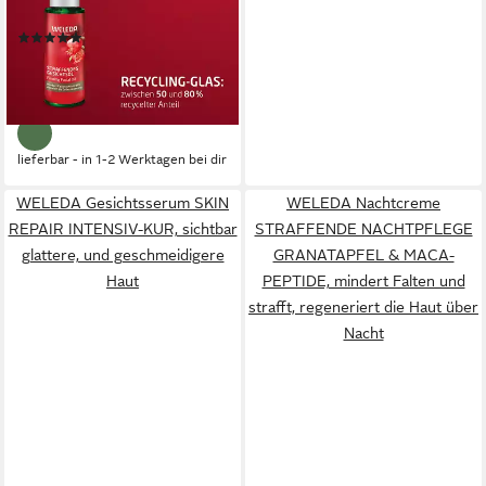
Zellerneuerung und fettet
(7)
nicht
ab 16,99 €
UVP
21,95 €
(566,33 €/ 1 l)
-23%
lieferbar - in 1-2 Werktagen bei dir
WELEDA Gesichtsserum SKIN
WELEDA Nachtcreme
REPAIR INTENSIV-KUR, sichtbar
STRAFFENDE NACHTPFLEGE
glattere, und geschmeidigere
GRANATAPFEL & MACA-
Haut
PEPTIDE, mindert Falten und
strafft, regeneriert die Haut über
Nacht