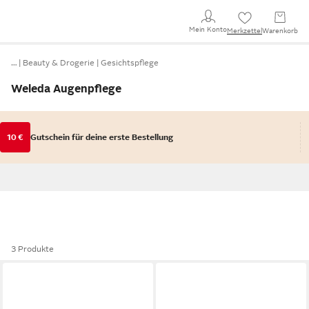
Mein Konto
Merkzettel
Warenkorb
…
Beauty & Drogerie
Gesichtspflege
Weleda Augenpflege
10 €
Gutschein für deine erste Bestellung
3 Produkte