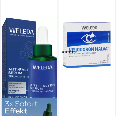
WELEDA AG
Augenpflege-Set
VISIODORON Malva
Augentropfen in
Einzeldosispipet. 20X0.4 ml
(4)
17,59 €
(2.198,75 €/ 1 l)
lieferbar - in 4-5 Werktagen bei dir