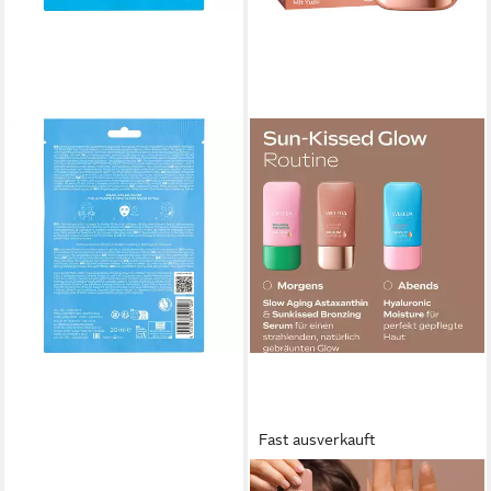
WELEDA
Gesichtspflege Exo Boost
Feuchtigkeit, 20 ml
ab 3,95 €
(197,50 €/ 1 l)
lieferbar - in 3-4 Werktagen bei dir
Fast ausverkauft
WELEDA