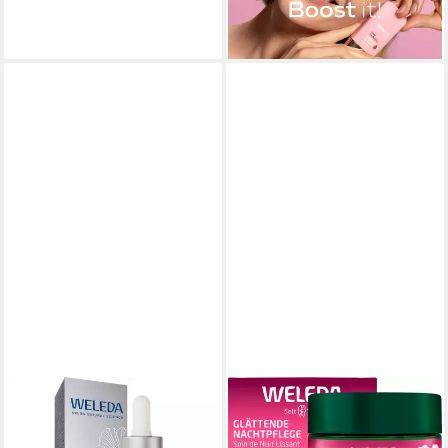
ab 11,95 €
(398,33 €/ 1 l)
lieferbar - in 3-4 Werktagen bei dir