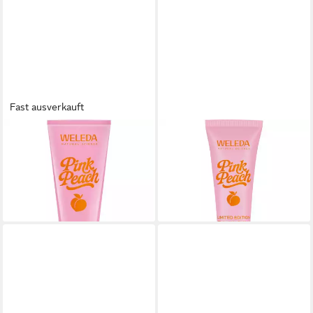
Fast ausverkauft
WELEDA
WELEDA
Handcreme Pink Peach, Pink,
Handcreme Pink Peach Lip
50 ml
Balm, Rosa, 7 ml
5,45 €
5,95 €
(109,00 €/ 1 l)
(850,00 €/ 1 l)
lieferbar - in 2-3 Werktagen bei dir
lieferbar - in 2-3 Werktagen bei dir