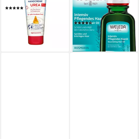
100 ml
PFLEGENDES HAARÖL,
(1)
beruhigt und entspannt die
2,79 €
Kopfhaut
(27,90 €/ 1 l)
(9)
lieferbar - in 2-3 Werktagen bei dir
ab 19,96 €
(399,20 €/ 1 l)
lieferbar - in 9-11 Werktagen bei
dir