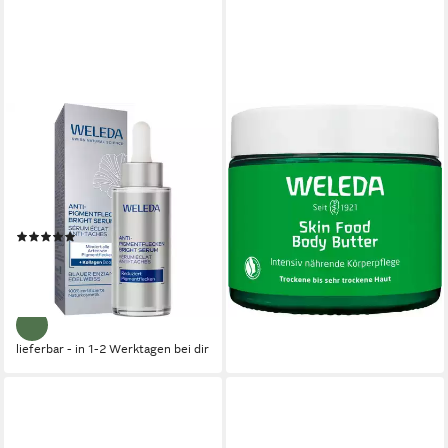
WELEDA
WELEDA
Gesichtsserum ANTI-
Körperbutter Skin Food Body
PIGMENTFLECKEN BRIGHT
Butter, 150 ml
14,95 €
SERUM, weniger
(99,67 €/ 1 l)
Pigmentflecken, mehr
lieferbar zum Erscheinungstermin
(4)
Kollagen
ab 20,99 €
UVP
27,95 €
(699,67 €/ 1 l)
-25%
lieferbar - in 1-2 Werktagen bei dir