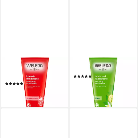
WELEDA
WELEDA
Handcreme Granatapfel, 50
Handcreme Citrus, 50 ml
(1)
ml
ab 6,95 €
(2)
(139,00 €/ 1 l)
6,99 €
lieferbar - in 2-3 Werktagen bei dir
(139,80 €/ 1 l)
lieferbar - in 3-4 Werktagen bei dir