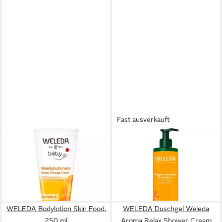
Fast ausverkauft
WELEDA
WELEDA
Hautcreme Calendula, 75 ml
Bodylotion Regenerierende,
ab 6,45 €
250 ml
(86,00 €/ 1 l)
ab 12,95 €
lieferbar - in 2-3 Werktagen bei dir
(51,80 €/ 1 l)
lieferbar - in 2-3 Werktagen bei dir
WELEDA Bodylotion Skin Food,
WELEDA Duschgel Weleda
250 ml
Aroma Relax Shower Cream