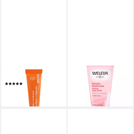
WELEDA
WELEDA
Handcreme Sanddorn, 10 ml
Handcreme Sensitiv, 50 ml
(1)
ab 6,95 €
ab 1,95 €
(139,00 €/ 1 l)
(195,00 €/ 1 l)
lieferbar - in 2-3 Werktagen bei dir
lieferbar - in 2-3 Werktagen bei dir