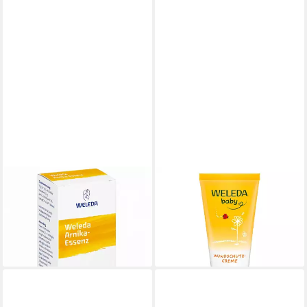
WELEDA
WELEDA
Hautcreme WELEDA Arnika
Körpercreme Baby Calendula
Essenz 50ml PZN 00070880
- Wundschutzcreme 30ml
18,19 €
8,49 €
(363,80 €/ 1 l)
(283,00 €/ 1 l)
lieferbar - in 3-4 Werktagen bei dir
lieferbar - in 3-4 Werktagen bei dir