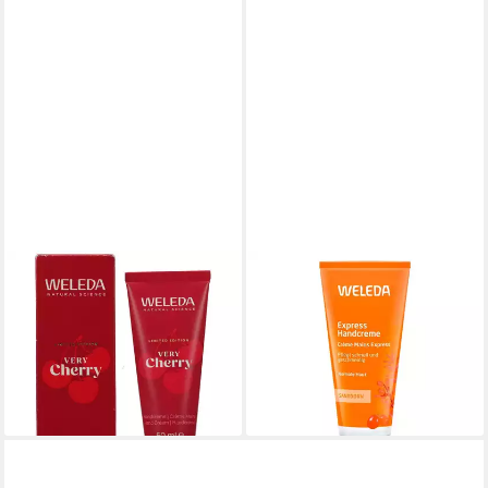
WELEDA
WELEDA
Handcreme WELEDA Very
Handcreme Sanddorn -
Cherry Handcreme 50ml PZN
Handcreme 50ml 5er Pack
34,95 €
19734012
(139,80 €/ 1 l)
10,09 €
lieferbar - in 3-4 Werktagen bei dir
(201,80 €/ 1 l)
lieferbar - in 3-4 Werktagen bei dir