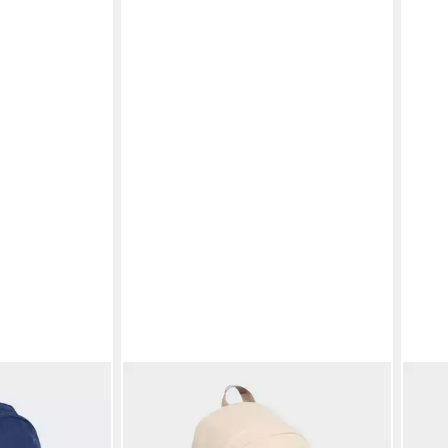
ADIDAS PERFORMANCE
ADI
ARVEL
Sportrucksack KIDS FLEECE-
Spor
K (1-tlg)
RUCKSACK (1-tlg)
RUN