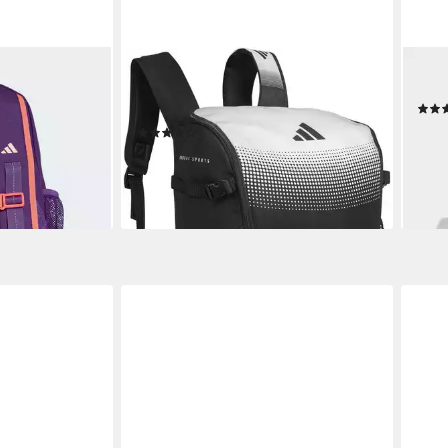
ADIDAS PERFORMANCE
ADI
KIDS
Sportrucksack BackPack Combat
Ruc
Sports
24,9
(1)
ab 43,99 €
en bei dir
lieferbar - in 6-8 Werktagen bei dir
liefe