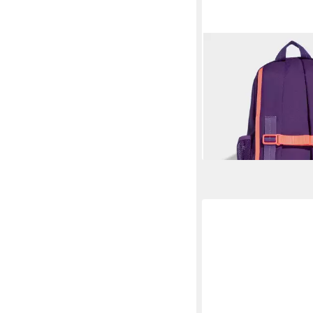
ADIDAS SPORTSWEAR
Sportrucksack NEON 
RUCKSACK (1-tlg)
28,00 €
lieferbar - in 2-3 Werktag