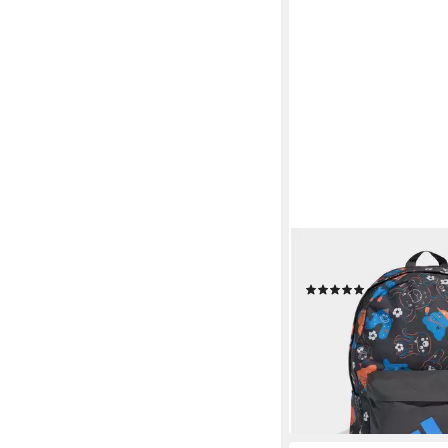
ADIDAS PERFORMANCE
Rucksack TIRO_NST
(2)
22,99 €
UVP
28,00 €
-18%
lieferbar - in 2-3 Werktag