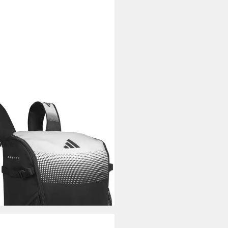
DAS PERFORMANCE
trucksack BackPack BOXING
k/white
(7)
3,99 €
rbar - in 6-8 Werktagen bei dir