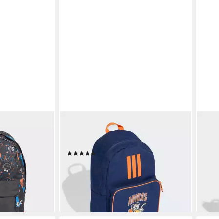
ADIDAS SPORTSWEAR
ADI
ER
Rucksack ADIDAS DISNEY MICKY
Spor
MAUS RUCKSACK (1-tlg)
TIR
(1)
20,9
21,99 €
UVP
28,00 €
-16%
-21%
liefe
en bei dir
lieferbar - in 1-2 Werktagen bei dir