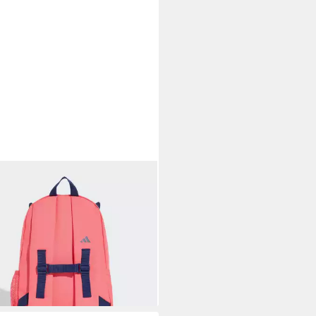
DAS PERFORMANCE
trucksack LITTLE KIDS
O_NSTER RUCKSACK S (1-tlg)
9 €
UVP
25,00 €
rbar - in 1-2 Werktagen bei dir