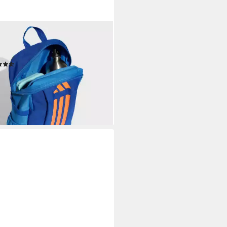
DAS PERFORMANCE
ksack POWER BP YOUTH,
sack für Kinder und Teens
(19)
0 €
rbar - in 1-2 Werktagen bei dir