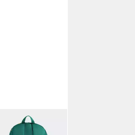
DAS PERFORMANCE
trucksack LITTLE KIDS SNACK
 GRAPHIC BACKPACK AOP (1-