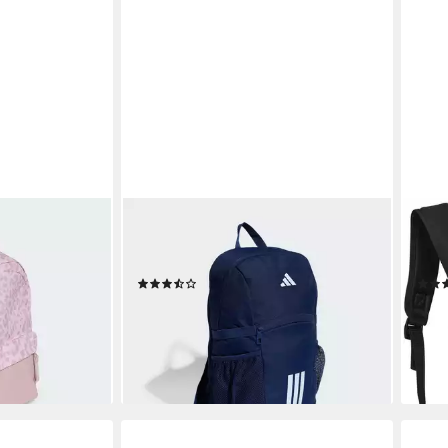
ADIDAS PERFORMANCE
ADI
RAFIK KIDS
Sportrucksack TIRO KIDS
Spor
RUCKSACK (1-tlg)
blac
(2)
26,99 €
ab 4
UVP
33,00 €
en bei dir
liefe
-18%
lieferbar - in 1-2 Werktagen bei dir