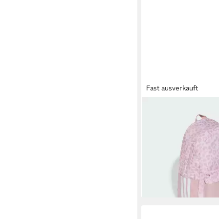
Fast ausverkauft
ADIDAS PERFORMANCE
Sportrucksack LEO G
RUCKSACK (1-tlg)
28,00 €
lieferbar - in 2-3 Werktag