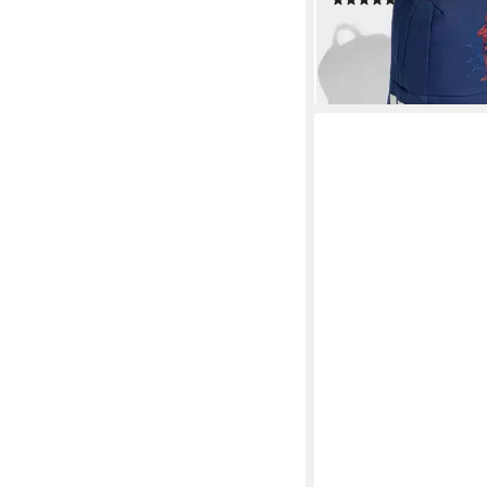
(3)
28,00 €
lieferbar - in 2-3 Werktag