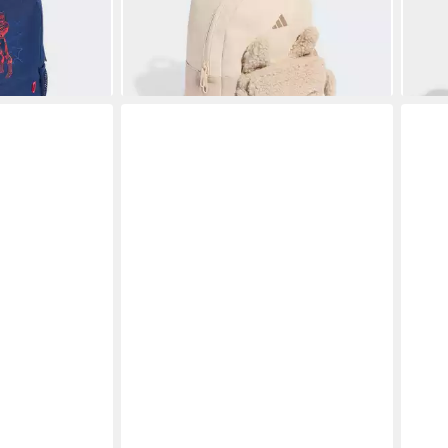
35,00 €
tlg)
lieferbar - in 1-2 Werktagen bei dir
25,0
liefe
en bei dir