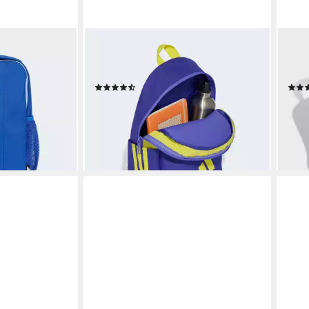
ADIDAS PERFORMANCE
ADI
AR
Rucksack KIDS LOGO, Kinder
Ruc
Rucksack
Ruck
(21)
18,99 €
28,0
UVP
23,00 €
en bei dir
liefe
-17%
lieferbar - in 1-2 Werktagen bei dir