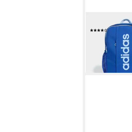
ADIDAS PERFORMANCE
Rucksack KIDS LINE
(8)
17,99 €
UVP
20,00 €
-10%
lieferbar - in 1-2 Werktag