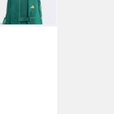
0 €
rbar - in 2-3 Werktagen bei dir