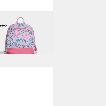
DAS PERFORMANCE
ksack ADIRAPTOR KINDER
(5)
9 €
rbar - in 1-2 Werktagen bei dir