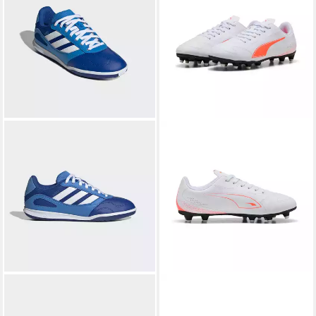
ADIDAS PERFORMANCE
PUMA
VITORIA II FG/AG JR
SUPER SALA COMPETITION
Fußballschuh für Rasen- und