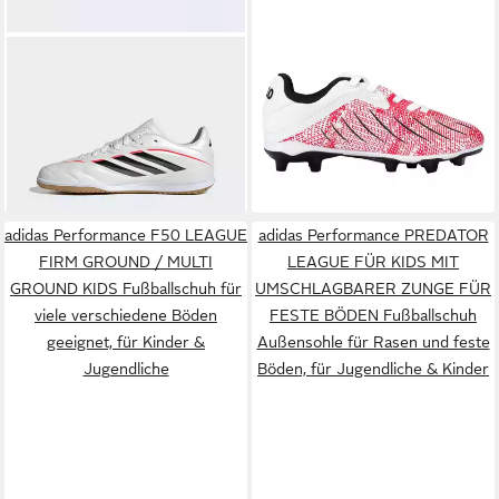
ADIDAS PERFORMANCE
JAKO
J-SFG Vini
COPA PURE IV CLUB
Fußballschuh für Rasenplätze,
ab 30,99 €
ab 23,99 €
INDOOR KIDS Fußballschuh
UVP
40,00 €
für Kinder & Jugendliche
UVP
34,95 €
für Hallenboden, für Kinder &
-23%
-31%
Jugendliche
adidas Performance F50 LEAGUE
adidas Performance PREDATOR
FIRM GROUND / MULTI
LEAGUE FÜR KIDS MIT
GROUND KIDS Fußballschuh für
UMSCHLAGBARER ZUNGE FÜR
viele verschiedene Böden
FESTE BÖDEN Fußballschuh
geeignet, für Kinder &
Außensohle für Rasen und feste
Jugendliche
Böden, für Jugendliche & Kinder