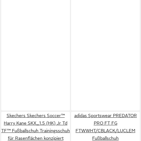
Skechers Skechers Soccer™
adidas Sportswear PREDATOR
Harry Kane SKX_1.5 (HK) Jr Td
PRO FT FG
TF™ Fußballschuh Trainingsschuh
FTWWHT/CBLACK/LUCLEM
für Rasenflächen konzipiert
Fußballschuh