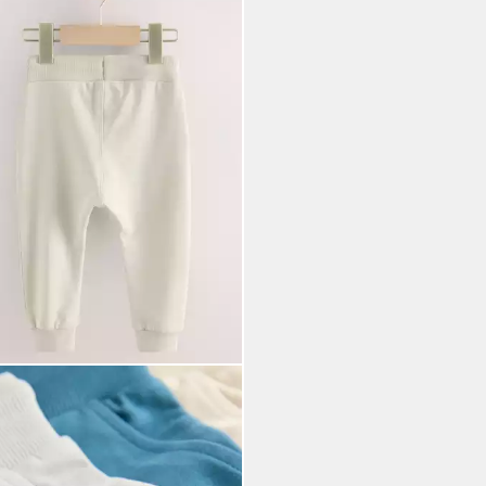
T
Jogginghose Skinny Fit
inghosen im 5er-Pack (5-tlg)
8,00 €