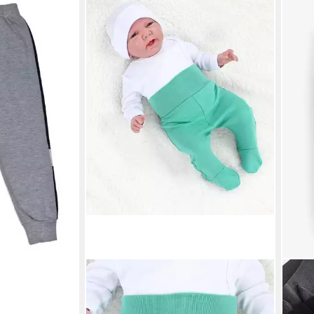
Coole Jungen-
-Print – in
TUPTAM
Schlupfhose TupTam Baby
NEX
Unisex Hose mit Fuß 5er Pack
5er-
ab 24,99 €
ab 4