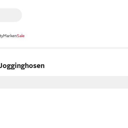
ty
Marken
Sale
Jogginghosen