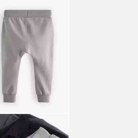
T
Jogginghose Jogginghose,
Pack (5-tlg)
8,00 €