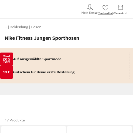
Mein Konto
Merkzettel
Warenkorb
…
Bekleidung
Hosen
Nike Fitness Jungen Sporthosen
Mind.
Auf ausgewählte Sportmode
20 %
Extra
10 €
Gutschein für deine erste Bestellung
17 Produkte