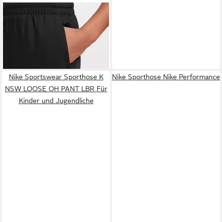
NIKE SPORTSWEAR
Sporthose K NSW CLUB
39,99 €
WVN JGGR LBR Für Kinder
und Jugendliche
Nike Sportswear Sporthose K
Nike Sporthose Nike Performance
NSW LOOSE OH PANT LBR Für
Kinder und Jugendliche