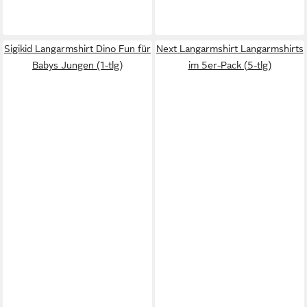
Sigikid Langarmshirt Dino Fun für
Next Langarmshirt Langarmshirts
Babys Jungen (1-tlg)
im 5er-Pack (5-tlg)