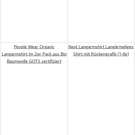
People Wear Organic
Next Langarmshirt Langärmeliges
Langarmshirt im 2er Pack aus Bio
Shirt mit Rückengrafik (1-tlg)
Baumwolle GOTS zertifiziert