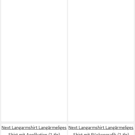
Next Langarmshirt Langärmeliges
Next Langarmshirt Langärmeliges
Shirt mit Applikation (1-tlg)
Shirt mit Rückengrafik (1-tlg)