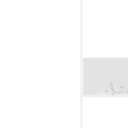
S.OLIVER
Kurzarmshir
Gemustertes Poloshirt
17,99 €