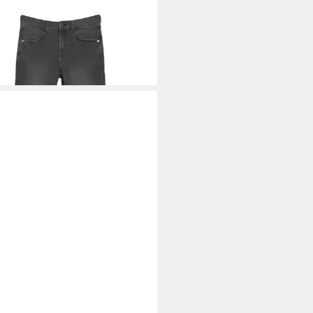
LIVER JUNIOR
Regular-fit-Jeans
Taschen
9 €
+1