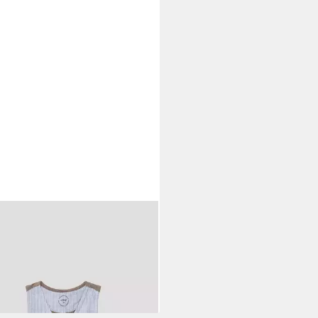
LIVER
Jackenblazer Indoor-
e Festliche Weste im Fabricmix
9 €