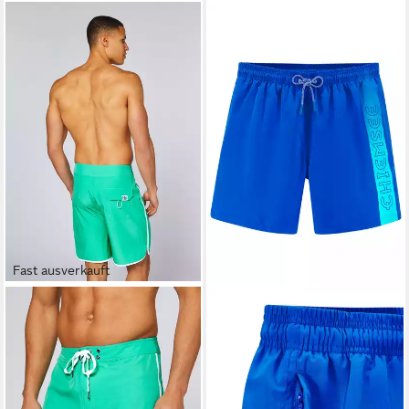
Fast ausverkauft
CHIEMSEE
CHIEMSEE
Badeshorts
Badehose mit Logoschriftzug
34,95 €
44,99 €
UVP
49,95 €
-30%
lieferbar - in 8-10 Werktagen bei
lieferbar - in 1-2 Werktagen bei dir
dir