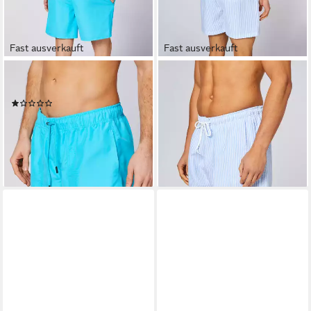
Fast ausverkauft
Fast ausverkauft
CHIEMSEE
CHIEMSEE
Badeshorts
Badeshorts
(1)
34,95 €
24,95 €
UVP
34,95 €
lieferbar - in 1-2 Werktagen bei dir
-29%
lieferbar - in 3-4 Werktagen bei dir