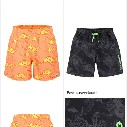
Fast ausverkauft
CHIEMSEE
Badeshorts Esra Kids mit
kontrastfarbenen Logodruck
(44)