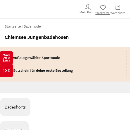
Mein Konto
Merkzettel
Warenkorb
Startseite
Bademode
Chiemsee Jungenbadehosen
Mind.
Auf ausgewählte Sportmode
20 %
Extra
10 €
Gutschein für deine erste Bestellung
Badeshorts