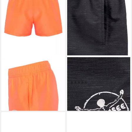
CHIEMSEE
CHIEMSEE
Badeshorts
Badeshorts Melange Kids mit
24,95 €
Logoprint
lieferbar - in 8-10 Werktagen bei
(23)
dir
29,99 €
lieferbar - in 1-2 Werktagen bei dir