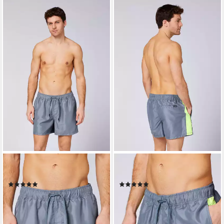
CHIEMSEE
CHIEMSEE
Badeshorts
Badeshorts
(1)
(1)
ab 18,95 €
ab 24,95 €
UVP
34,95 €
UVP
39,95 €
-46%
-38%
lieferbar - in 1-2 Werktagen bei dir
lieferbar - in 3-4 Werktagen bei dir