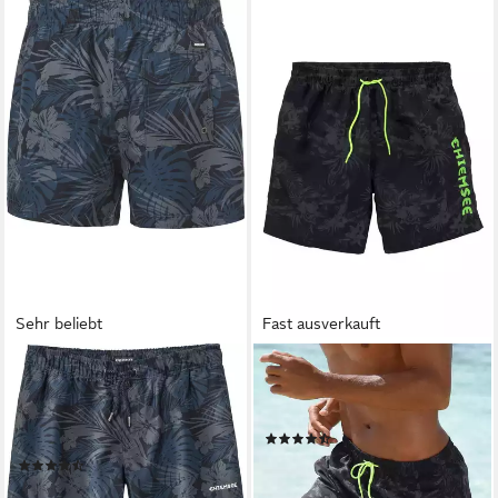
Sehr beliebt
Fast ausverkauft
CHIEMSEE
CHIEMSEE
Badeshorts mit elastischem
Badeshorts Esra mit
Bund, Kordelzug und Netz-
Dschungelprint
(457)
Innenslip
44,99 €
(89)
lieferbar - in 1-2 Werktagen bei dir
29,99 €
UVP
39,99 €