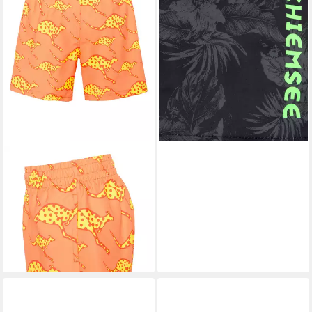
29,99 €
37,99 €
-21%
lieferbar - in 1-2 Werktagen bei dir
CHIEMSEE
Badeshorts
20,95 €
UVP
29,95 €
-30%
lieferbar - in 8-10 Werktagen bei
dir