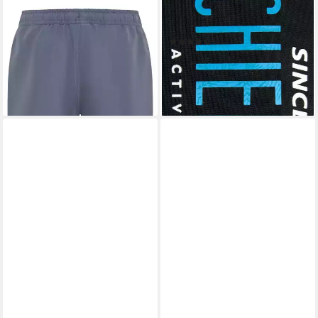
Badeshorts Boys Swim Shorts
Boxer-Badehose mit
für Kinder
Logodruck
(44)
ab 17,99 €
UVP
29,95 €
19,99 €
-40%
lieferbar - in 1-2 Werktagen bei dir
lieferbar - in 1-2 Werktagen bei dir