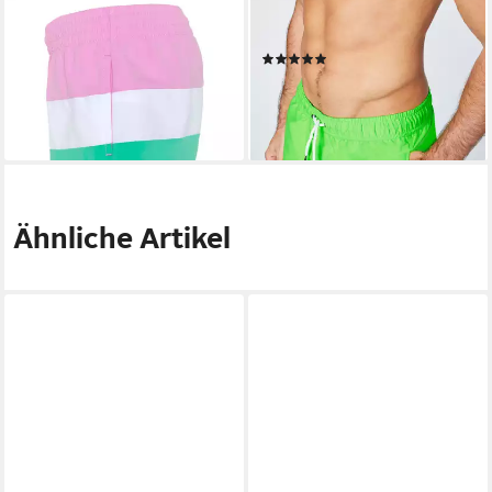
CHIEMSEE
CHIEMSEE
Badeshorts
Badeshorts
(12)
24,95 €
UVP
34,95 €
29,99 €
-29%
lieferbar - in 2-3 Werktagen bei dir
lieferbar - in 8-10 Werktagen bei
dir
Ähnliche Artikel