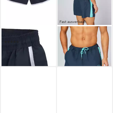
Fast ausverkauft
CHIEMSEE
CHIEMSEE
Badeshorts mit Kontrastpiping
Badeshorts
(51)
27,95 €
UVP
39,95 €
44,99 €
-30%
lieferbar - in 1-2 Werktagen bei dir
lieferbar - in 8-10 Werktagen bei
dir