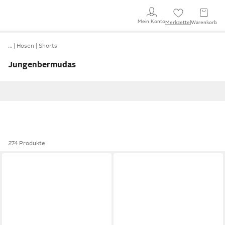
Mein Konto
Merkzettel
Warenkorb
…
Hosen
Shorts
Jungenbermudas
274 Produkte