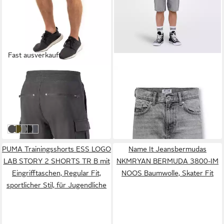
Fast ausverkauft
MOUNT SWISS
ONLY & SONS JUNIOR
Shorts Mount Swiss Kurze
Jeansbermudas OSJEDGE
CARGO Freizeithose Herren
MG 2790 TAI DNM SHORTS
32,90 €
ab 17,36 €
(1-tlg) 2 Seitentaschen, 2
NOOS Baumwolle
UVP
39,90 €
UVP
29,99 €
Beintaschen + 2
-18%
-42%
Gesäßtaschen mit
anthrazit
olive
stahlgrau
schwarz
dunkelblau
Reißverschluss
PUMA Trainingsshorts ESS LOGO
Name It Jeansbermudas
LAB STORY 2 SHORTS TR B mit
NKMRYAN BERMUDA 3800-IM
Eingrifftaschen, Regular Fit,
NOOS Baumwolle, Skater Fit
sportlicher Stil, für Jugendliche