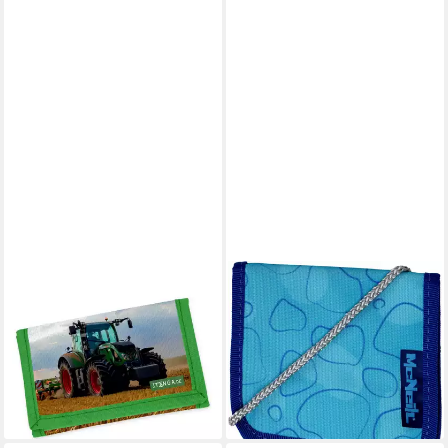
ITENGA
MCNEILL
Brustbeutel itenga
Brustbeutel Bubble
ab 7,99 €
Brustbeutel - TRAKTOR IM
UVP
12,95 €
FELD - Geld Beutel Börse
-38%
lieferbar - in 3-4 Werktagen bei dir
Schlaufe Poly
9,09 €
lieferbar - in 2-3 Werktagen bei dir