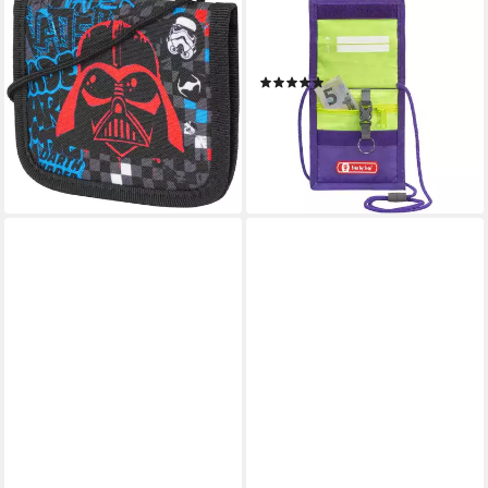
MCNEILL
STEP BY STEP
Brustbeutel Star Wars, Darth
Brustbeutel mit Fensterfach,
Vader
Kleingeldfach (1-tlg)
(64)
ab 9,90 €
UVP
12,95 €
10,09 €
UVP
12,99 €
-24%
-22%
lieferbar - in 4-5 Werktagen bei dir
lieferbar - in 2-3 Werktagen bei dir
+37