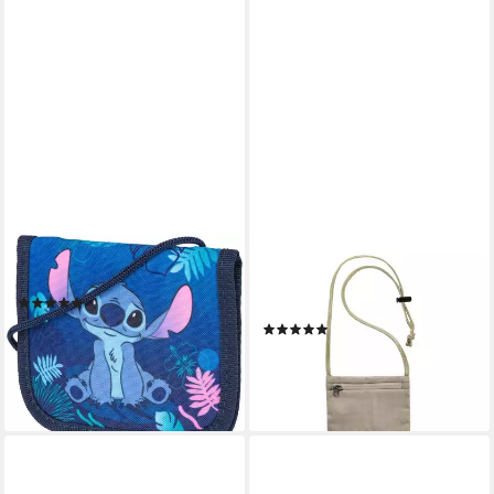
MCNEILL
TATONKA®
Brustbeutel Disney, Stitch
Brustbeutel Skin ID Pouch
(8)
Brustbeutel
ab 12,95 €
(4)
lieferbar - in 5-6 Werktagen bei dir
7,00 €
lieferbar - in 3-4 Werktagen bei dir