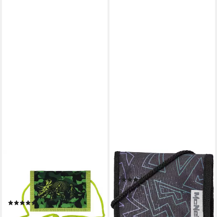
SPIRIT
MCNEILL
Brustbeutel Dinosaurier
Brustbeutel Tron
(3)
Geldbörse Geldbeutel Kinder
ab 7,99 €
UVP
12,95 €
Portemonnaie Dino Skelett
-38%
(1)
lieferbar - in 3-4 Werktagen bei dir
7,99 €