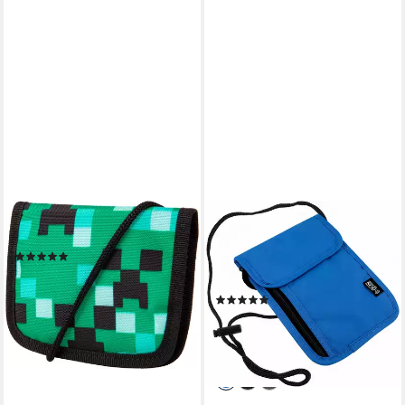
MCNEILL
FOUORTUNATE-BEE
Brustbeutel Game Zone
Brustbeutel RFID-Schutz
(2)
Brusttasche – Wasserfester,
10,99 €
UVP
12,95 €
Diebstahlsicherer Travel Bag
-15%
(2)
lieferbar - in 3-4 Werktagen bei dir
12,99 €
25,99 €
-50%
lieferbar in 2 Wochen