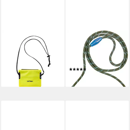
TATONKA®
COPPENRATH DIE SPIEGELBURG
Brustbeutel WP ID Pocket
Brustbeutel Brustbeutel Dino
Wasserdichter Brustbeutel
- Dino Friends - Kinder (Set,
16,00 €
1-tlg., 1), mit Klarsichtfach und
lieferbar - in 3-4 Werktagen bei dir
abnehmbarer Kordel
(1)
ab 12,95 €
lieferbar - in 3-4 Werktagen bei dir