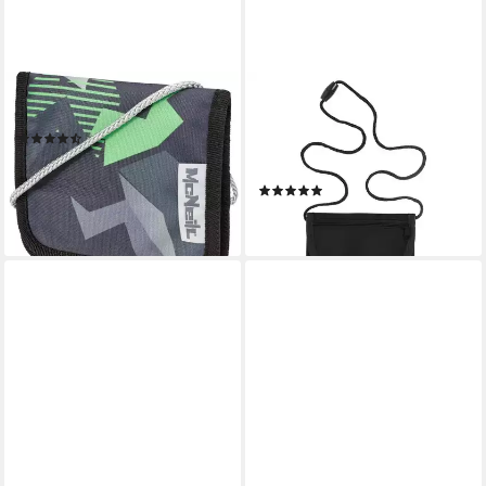
MCNEILL
PAGNA
Brustbeutel Techno
Brustbeutel PAGNA
(3)
Brustbeutel, aus Nylon,
ab 7,99 €
UVP
12,95 €
schwarz
-38%
(1)
lieferbar - in 3-4 Werktagen bei dir
ab 7,79 €
lieferbar - in 2-3 Werktagen bei dir