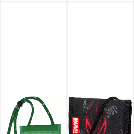
EVEREST 1953
MCNEILL
Brustbeutel everest 1953
Brustbeutel Spider Man II
(1)
Brustbeutel Sichtfenster
ab 9,71 €
UVP
12,95 €
Brustsafe Brusttasche
-25%
Outdoor, verstellbare