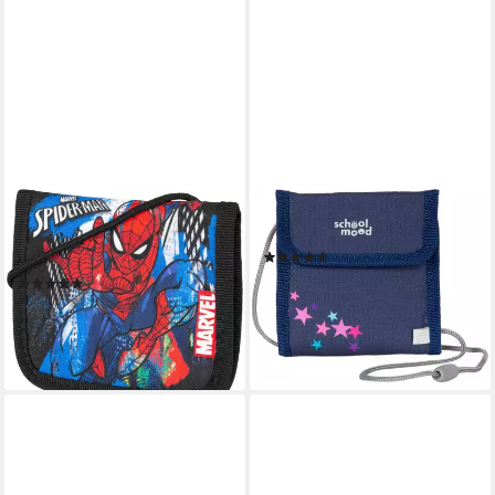
MCNEILL
SCHOOL-MOOD®
Brustbeutel Marvel, Spider
Brustbeutel
(7)
Man
ab 8,99 €
UVP
12,95 €
(8)
9,61 €
UVP
12,95 €
-31%
lieferbar - in 2-3 Werktagen bei dir
-26%
lieferbar - in 3-4 Werktagen bei dir
+11