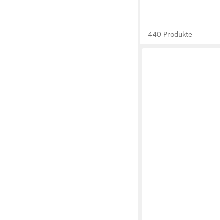
440 Produkte