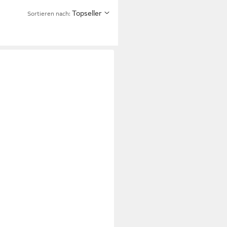
Topseller
Sortieren nach: