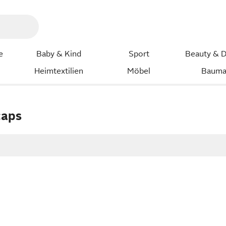
e
Baby & Kind
Sport
Beauty & D
Heimtextilien
Möbel
Bauma
caps