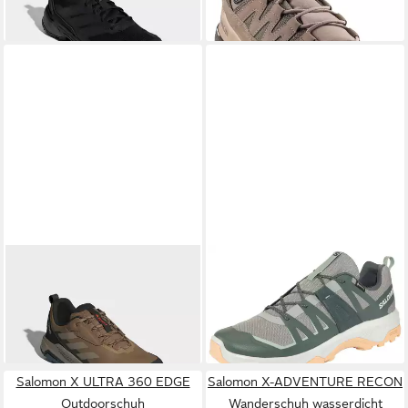
-25%
+4
ADIDAS TERREX
TERREX
SALOMON
EXTEND 2 GORE-
ANYLANDER
TEX Wanderschuh
75,00 €
89,99 €
WANDERSCHUH Hikingschuh
wasserdicht
UVP
140,00 €
-36%
+7
Salomon X ULTRA 360 EDGE
Salomon X-ADVENTURE RECON
Outdoorschuh
Wanderschuh wasserdicht