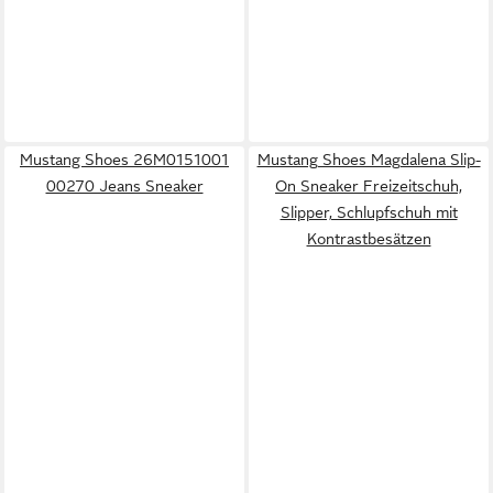
Mustang Shoes 26M0151001
Mustang Shoes Magdalena Slip-
00270 Jeans Sneaker
On Sneaker Freizeitschuh,
Slipper, Schlupfschuh mit
Kontrastbesätzen