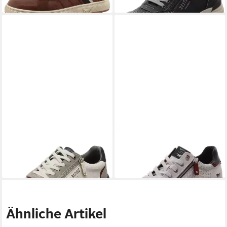
MUSTANG
Sneaker
MUSTANG
Sneaker
ab 59,95 €
49,95 €
UVP
79,95 €
UVP
59,95 €
-25%
-17%
Ähnliche Artikel