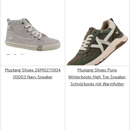
MUSTANG SHOES
Winona
MUSTANG SHOES
Sneaker Schnürboots, High
26M0291005-khaki Sneaker
ab 41,79 €
48,99 €
Top-Sneaker mit Blüten-
UVP
59,99 €
UVP
69,99 €
(48,99 €/ 1 Paar)
Stickerei
-30%
-30%
Mustang Shoes 26M0211004
Mustang Shoes Puno
00003 Navy Sneaker
Winterboots High Top Sneaker,
Schnürboots mit Warmfutter