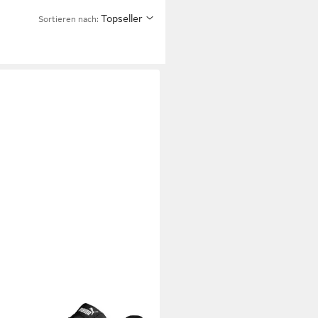
Topseller
Sortieren nach: