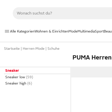
Alle Kategorien
Wohnen & Einrichten
Mode
Multimedia
Sport
Beau
Startseite
Herren-Mode
Schuhe
PUMA Herren
Sneaker
Sneaker low
Sneaker high