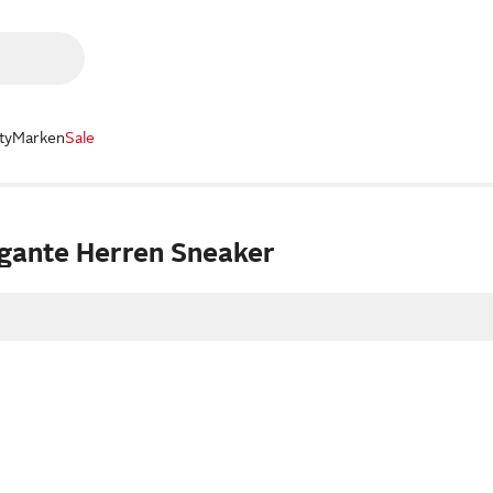
ty
Marken
Sale
gante Herren Sneaker