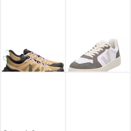
VEJA
Condor 3 Off-road
VEJA
V-82 Schnürschuh
143,92 €
Villalba RIP Men Sneaker
UVP
179,90 €
133,35 €
UVP
194,90 €
-20%
-32%