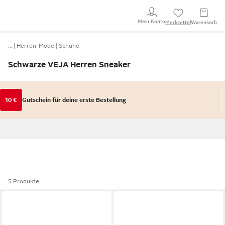
Mein Konto
Merkzettel
Warenkorb
…
Herren-Mode
Schuhe
Schwarze VEJA Herren Sneaker
10 €
Gutschein für deine erste Bestellung
5 Produkte