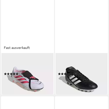
Fast ausverkauft
ADIDAS PERFORMANCE
ADIDAS PERFORMANCE
PREDATOR PRO, FESTE
KAISER LIGA 2 FIRM
BÖDEN, UMSCHLAGBARE
GROUND Fußballschuh
ZUNGE Fußballschuh
(1)
(3)
ab 159,99 €
ab 90,99 €
UVP
110,00 €
in 1-2 Werktagen bei dir
-17%
in 1-2 Werktagen bei dir