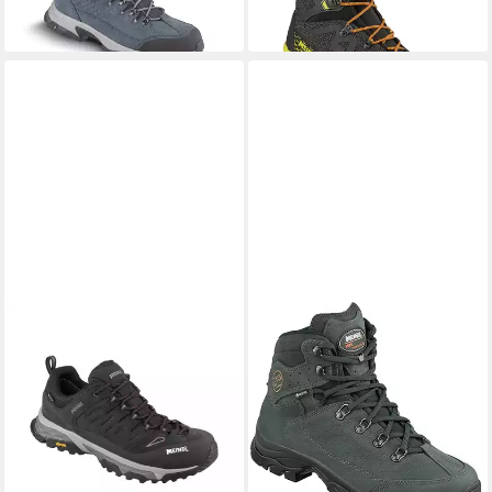
-11%
-10%
MEINDL
Tallulah GTX
Wanderschuh
ab 170,00 €
UVP
199,90 €
-15%