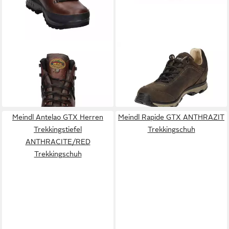
MEINDL
Meindl Herren
MEINDL
5538 46
Wanderstiefel Burma Pro
Schnürschuh
260,91 €
ab 227,91 €
MFS 2873 Wanderstiefel
UVP
289,90 €
UVP
239,90 €
-10%
-5%
Meindl Antelao GTX Herren
Meindl Rapide GTX ANTHRAZIT
Trekkingstiefel
Trekkingschuh
ANTHRACITE/RED
Trekkingschuh