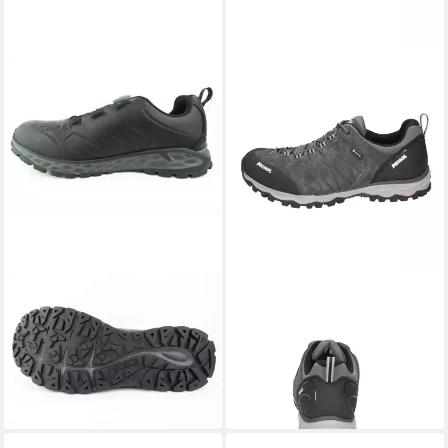
MEINDL
Malta Walker BOA
MEINDL
Mondello GTX
GTX Wanderschuh
Wanderschuh
ab 179,99 €
ab 179,91 €
UVP
229,90 €
UVP
199,90 €
-22%
-10%
+4