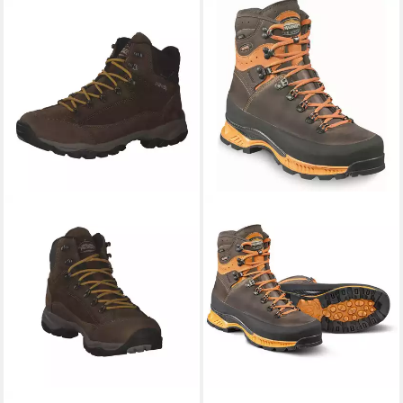
MEINDL
Island MFS Rock
Wanderstiefel
ab 279,85 €
UVP
369,95 €
-24%