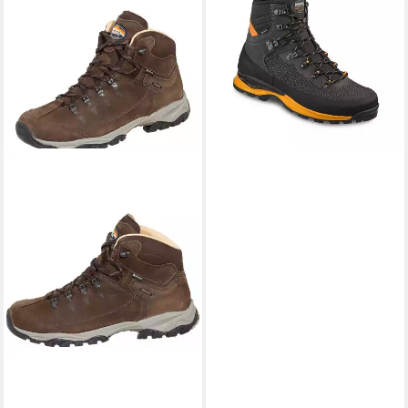
ab 260,91 €
UVP
289,90 €
-10%
MEINDL
Meindl Ohio 2
GORE-TEX® Wanderschuh