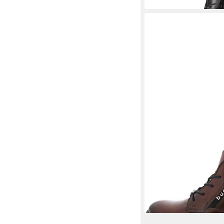
BUGATTI
Winterboot
106,80 €
UVP
120,00 €
-11%