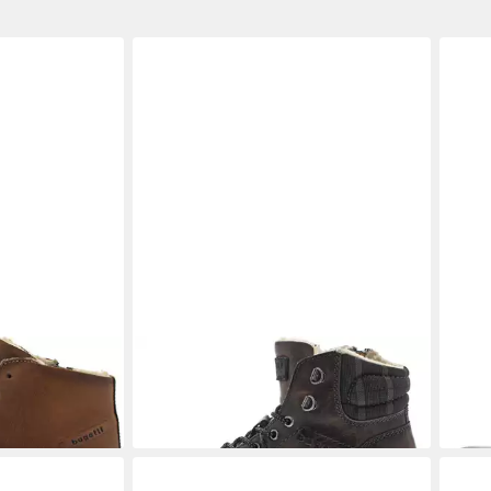
s
BUGATTI
Winterboots
BUG
115,70 €
106,
UVP
130,00 €
-11%
-11%