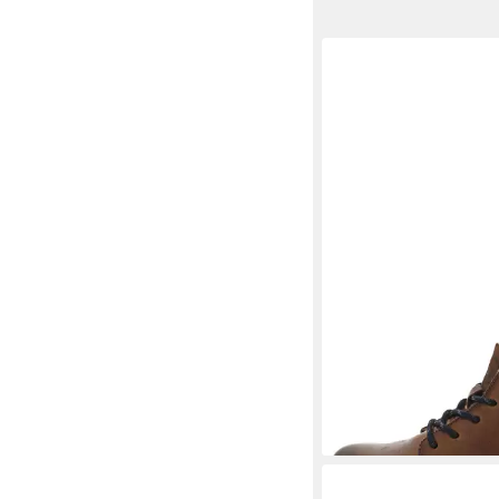
BUGATTI
Winterboot
88,95 €
UVP
99,95 €
-11%