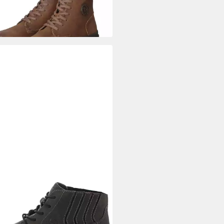
ATTI
Winterboots
80 €
UVP
120,00 €