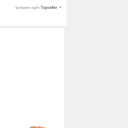
Topseller
Sortieren nach:
ATTI
bugatti Stiefelette Leder
ürstiefelette
70 €
UVP
130,00 €