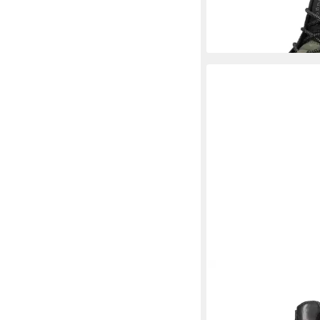
-34%
BUGATTI
Stiefeletten
115,65 €
UVP
129,95 €
-11%