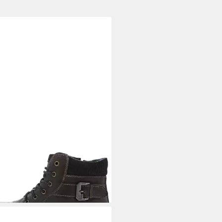
ATTI
Winterboots
80 €
UVP
120,00 €