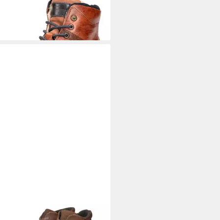
ATTI
Winterboots Schnürstiefel
5 €
UVP
99,95 €