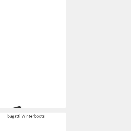
ATTI
AGA34 schwarz Herren
erstiefel
5 €
UVP
99,95 €
bugatti Winterboots