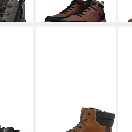
-22%
 Schnürstiefel
BUGATTI
Winterboots
BUG
ab 115,70 €
106,
UVP
130,00 €
-11%
-11%