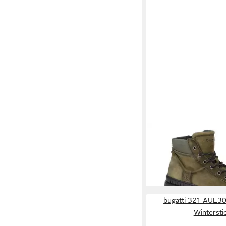
BUGATTI
331-AC731-
Stiefel
ab 76,95 €
UVP
120,00
-36%
bugatti 321-AUE3
Winterstie