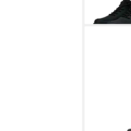
-22%
BUGATTI
bugatti Stie
Schnürstiefelette
ab 85,80 €
UVP
130,00