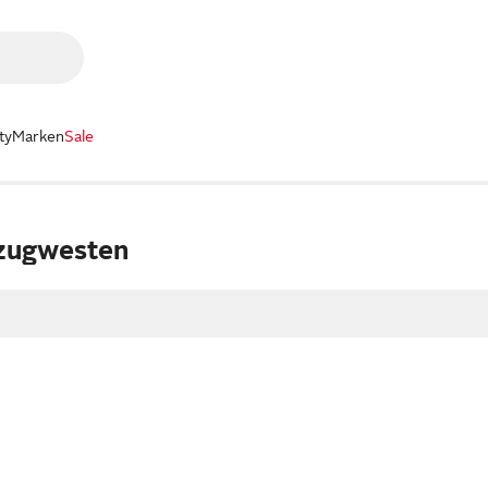
ty
Marken
Sale
zugwesten