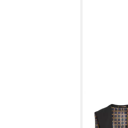
NEXT
Anzugweste Wes
58,00 €