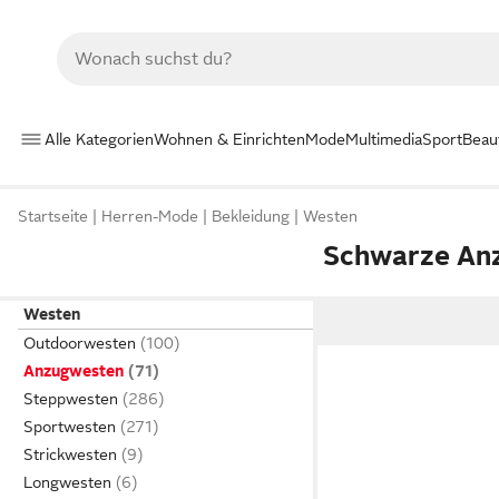
Alle Kategorien
Wohnen & Einrichten
Mode
Multimedia
Sport
Beau
Startseite
Herren-Mode
Bekleidung
Westen
Schwarze An
Westen
Outdoorwesten
Anzugwesten
Steppwesten
Sportwesten
Strickwesten
Longwesten