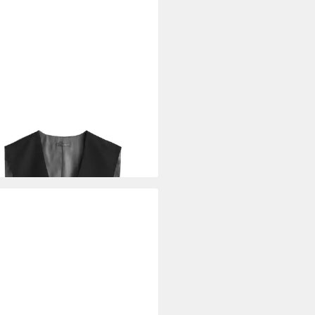
T
Anzugweste Anzug Weste (1-
0 €