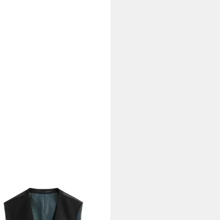
T
Anzugweste Texturierte
gweste (1-tlg)
0 €
+9