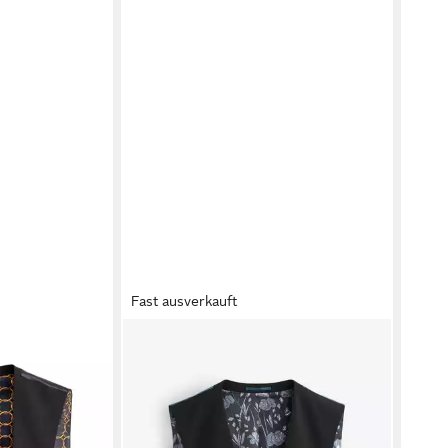
Fast ausverkauft
te (1-tlg)
NEXT
Anzugweste Weste (1-tlg)
NEX
58,00 €
Anzu
58,0