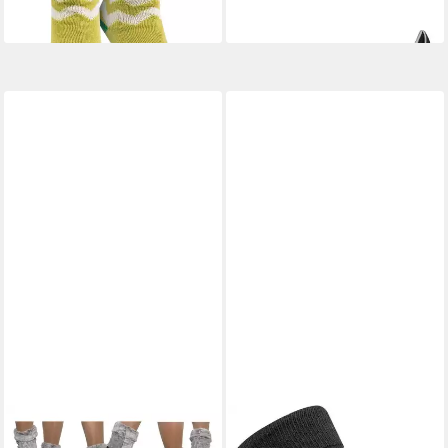
+4
ANTONIO
Haussocken
TIPPTEXX 24
Haussocken 2