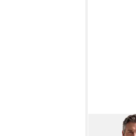
REDMOND
Strickjacke
Strickjacke - Baumwoll
ab 56,98 €