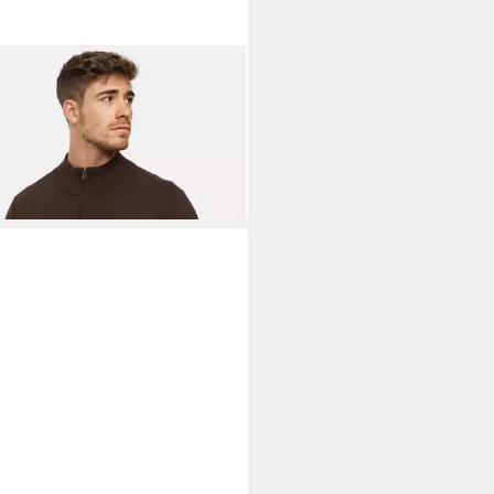
ICODE
Strickjacke Herren Lau
enstrickjacke
9,99 €
49,99 €
%
+6