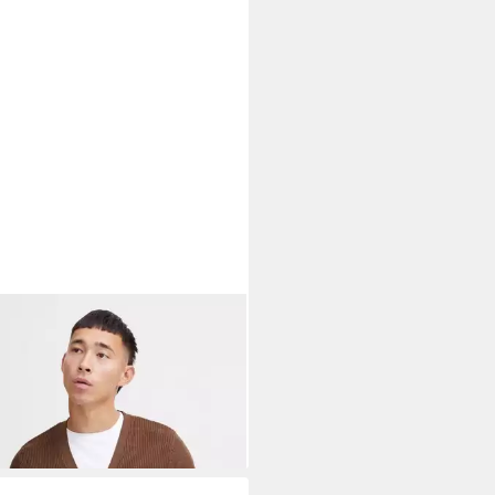
ND
Cardigan BHCaden
tlicher Feinstrick-Cardigan
8,99 €
UVP
49,99 €
%