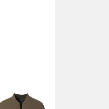
MOND
Strickjacke 685 (1-tlg)
kleinem Stehkragen
7,49 €