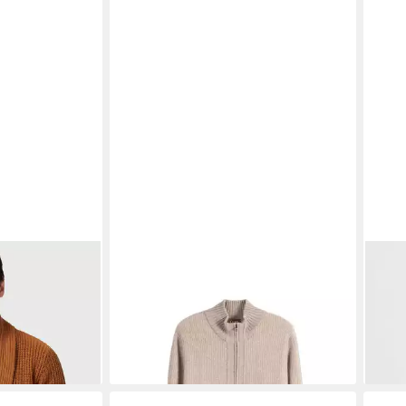
e Herren
GOBI CASHMERE
Cardigan Herren
BLE
jacke mit 2
Zwei-Toniger Kaschmir-Cardigan
Gemü
359,10 €
ab 2
399,00 €
-10%
-42