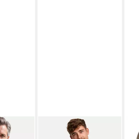
 Basic (1-tlg)
INDICODE
Strickjacke Herren
RED
e -
INArutemia Herrenstrickjacke
mit 
ab 40,99 €
ab 4