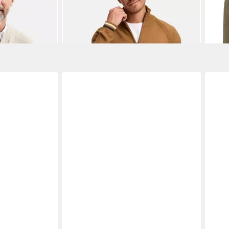
49,99 €
-18%