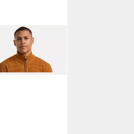
ICODE
Strickjacke Herren
yton Herrenstrickjacke
9,99 €
54,99 €
%
+2