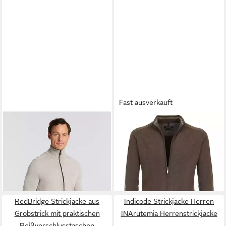
Fast ausverkauft
BOSS ORANGE
Strickjacke
CASAMODA
Strickjacke
Avac mit Logostickerei auf
CASAMODA Strickjacke uni
ab 84,13 €
ab 58,99 €
der Brust
UVP
149,95 €
UVP
69,99 €
-44%
-16%
+19
RedBridge Strickjacke aus
Indicode Strickjacke Herren
Grobstrick mit praktischen
INArutemia Herrenstrickjacke
Reißverschlusstaschen