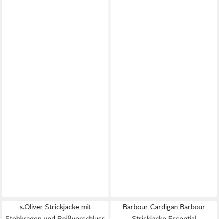
s.Oliver Strickjacke mit
Barbour Cardigan Barbour
Stehkragen und Reißverschluss
Strickjacke Essential