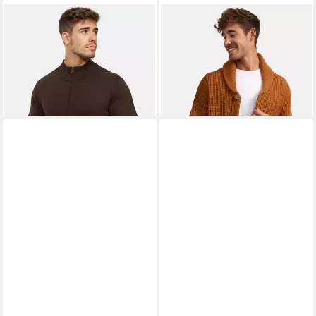
INDICODE
Strickjacke Herren
INDICODE
Strickjacke Herren
Lau Herrenstrickjacke
INBrandox Herrenstrickjacke
ab 39,99 €
ab 43,99 €
49,99 €
59,99 €
-20%
-27%
+6
+1