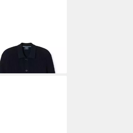
P
kjacke Strick, regular fit
5,61 €
UVP
149,95 €