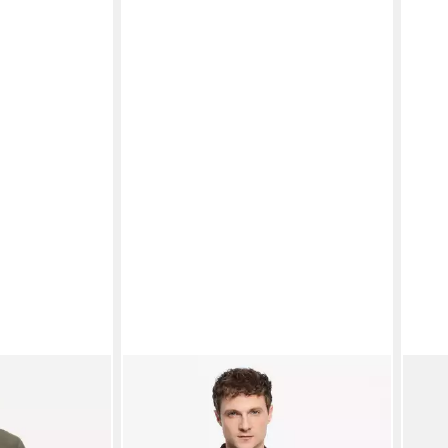
OLYMP
OLYM
ual mit feiner
Strickjacke OLYMP Casual Strick,
Stric
Strickjacke
Stric
ab 159,95 €
ab 9
€