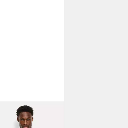
P
kjacke OLYMP Casual Strick,
kjacke
6,95 €
129,95 €