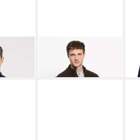
OLYMP
OLYM
eppten
Strickjacke OLYMP Casual Strick,
Stric
ab 6
, Stehkragen
Strickjacke
ab 159,95 €
 €
-56%