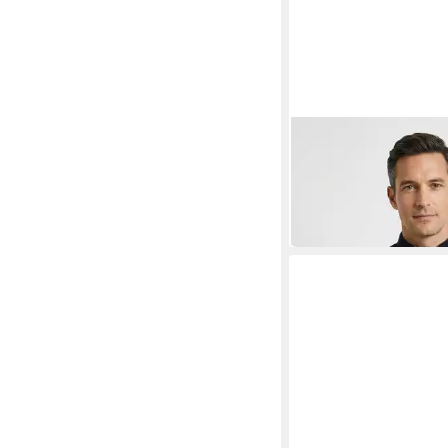
OLYMP
Hybridjacke mit gest
Einsätzen, Modern fit
ab 106,70 €
UVP
179,95
-41%