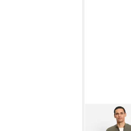
OLYMP
Strickjacke Strick Cas
Struktur
ab 52,82 €
UVP
119,95 