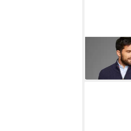
DELMAO
Strickjacke Bis Größe
mit Wabenstruktur
ab 40,99 €
UVP
49,99 €
-18%