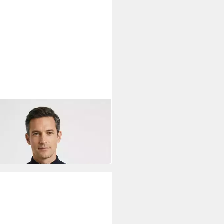
P
idjacke mit gesteppten
tzen, Modern fit, Stehkragen
06,70 €
UVP
179,95 €