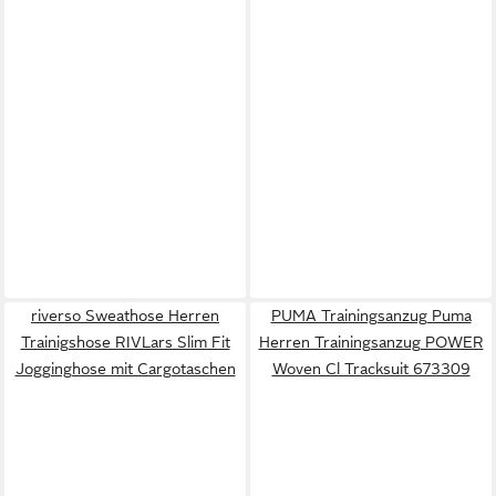
riverso Sweathose Herren
PUMA Trainingsanzug Puma
Trainigshose RIVLars Slim Fit
Herren Trainingsanzug POWER
Jogginghose mit Cargotaschen
Woven Cl Tracksuit 673309