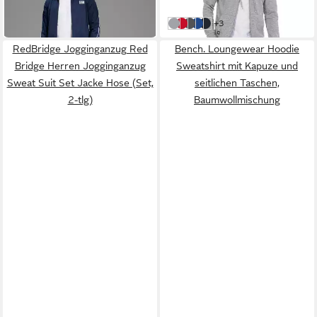
89,90 €
Suit Set Sweatjacke Hose
-18%
(Set, 2-tlg)
weitere Farben:
+3
Grau meliert
Rot
Anthrazit
Saxe Blau
Navy Blau
RedBridge Jogginganzug Red
Bench. Loungewear Hoodie
Bridge Herren Jogginganzug
Sweatshirt mit Kapuze und
Sweat Suit Set Jacke Hose (Set,
seitlichen Taschen,
2-tlg)
Baumwollmischung