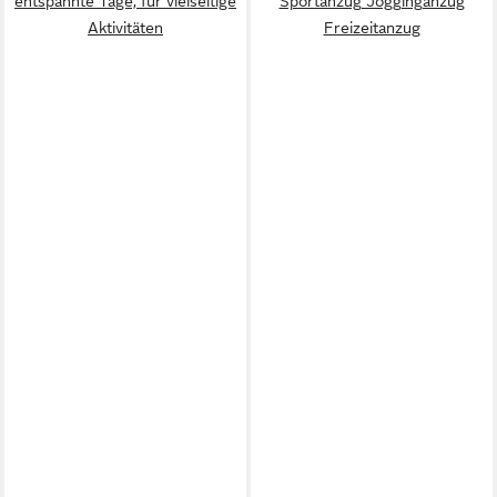
entspannte Tage, für vielseitige
Sportanzug Jogginganzug
Aktivitäten
Freizeitanzug