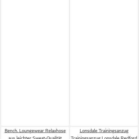
Bench. Loungewear Relaxhose
Lonsdale Trainingsanzug
aus leichter Sweat-Qualität
Trainingsanzug Lonsdale Redford