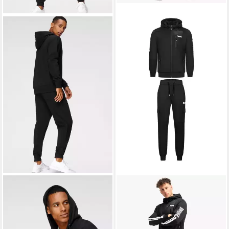
LONSDALE
Jogginganzug
LONSDALE
Trainingsanzug
ROTTINGDEAN (2-tlg)
BULOUGH
ab 72,49 €
119,90 €