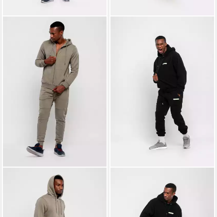
TOM BARRON
Jogginganzug
TOM BARRON
Jogginganzug
Zipper Urban Minimal Set
Streetwear Soft Fleece Set
ab 99,90 €
119,90 €
UVP
179,90 €
UVP
179,90 €
-44%
-33%