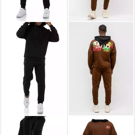
REDBRIDGE
Jogginganzug
TOM BARRON
Sweat Suit Set Hoodie Hose
Trainingsanzug Tom Barron