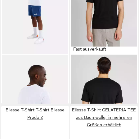
Fast ausverkauft
ELLESSE
T-Shirt T-Shirt
ELLESSE
T-Shirt Prado (2-
OLLIO Shortsleeve (1-tlg., 1)
tlg)
ab 11,70 €
32,90 €
24,90 €
44,90 €
-53%
-27%
Ellesse T-Shirt T-Shirt Ellesse
Ellesse T-Shirt GELATERIA TEE
Prado 2
aus Baumwolle, in mehreren
Größen erhältlich