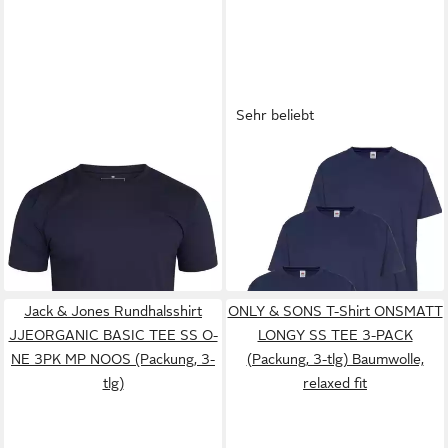
Sehr beliebt
DAILY COTTON
T-Shirt
FRUIT OF THE LOOM
T-Shirt
BASETEEO (Packung, 3er-
(Packung, 3-tlg) mit
11,99 €
ab 21,99 €
Pack) Herren Basic Kurzarm
UVP
39,99 €
Rundhalsausschnitt
(7,33 €/ 1 Stk)
Rundhals Shirt Crew-Neck O-
-70%
Ausschnitt
Jack & Jones Rundhalsshirt
ONLY & SONS T-Shirt ONSMATT
JJEORGANIC BASIC TEE SS O-
LONGY SS TEE 3-PACK
NE 3PK MP NOOS (Packung, 3-
(Packung, 3-tlg) Baumwolle,
tlg)
relaxed fit