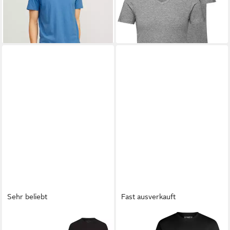
+2
+4
Sehr beliebt
Fast ausverkauft
MAN'S WORLD
Rundhalsshirt
RIVERSO
T-Shirt Herren