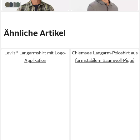
34 Mossstone
Button-Down
Tintenblau
88 Asphalt
38 Fir Green
Ähnliche Artikel
Levi's® Langarmshirt mit Logo-
Chiemsee Langarm-Poloshirt aus
Applikation
formstabilem Baumwoll-Piqué