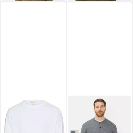
CAMEL ACTIVE
CAMEL ACTIVE
Langarmshirt
Henleyshirt mit Henley
ab 25,19 €
Kragen Langarm
UVP
39,95 €
ab 59,95 €
UVP
99,95 €
-37%
-40%