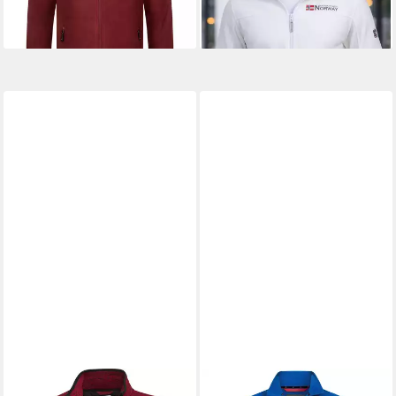
Grip Paracord Zipper
Übergang
+7
STUBAI
Strickfleecejacke
HÖHENHORN
Fleecejacke