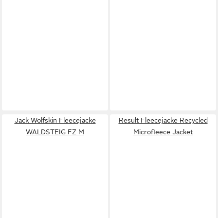
Jack Wolfskin Fleecejacke
Result Fleecejacke Recycled
WALDSTEIG FZ M
Microfleece Jacket