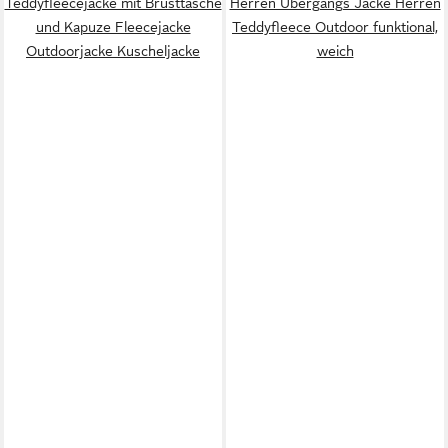
Teddyfleecejacke mit Brusttasche
Herren Übergangs Jacke Herren
und Kapuze Fleecejacke
Teddyfleece Outdoor funktional,
Outdoorjacke Kuscheljacke
weich